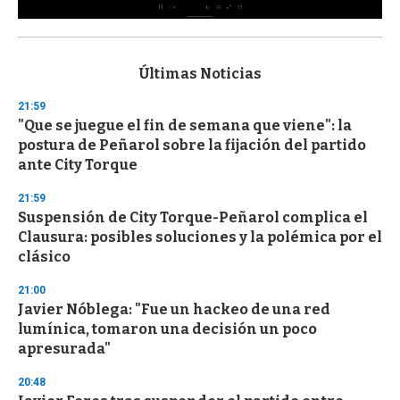
0
s
e
c
Últimas Noticias
o
n
21:59
d
"Que se juegue el fin de semana que viene": la
s
o
postura de Peñarol sobre la fijación del partido
f
ante City Torque
3
3
s
21:59
e
Suspensión de City Torque-Peñarol complica el
c
Clausura: posibles soluciones y la polémica por el
o
n
clásico
d
s
21:00
Javier Nóblega: "Fue un hackeo de una red
lumínica, tomaron una decisión un poco
apresurada"
20:48