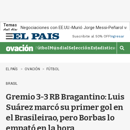
Temas
Negociaciones con EE.UU.
Murió Jorge Messi
Peñarol vs
del día:
Suscribite al 50% OFF
Ingresar
M
e
Fútbol
Mundial
Selección
Estadisticas
Agen
n
M
u
o
s
t
EL PAÍS
OVACIÓN
FÚTBOL
r
a
BRASIL
r
b
Gremio 3-3 RB Bragantino: Luis
�
s
Suárez marcó su primer gol en
q
u
el Brasileirao, pero Borbas lo
e
d
empató en la hora