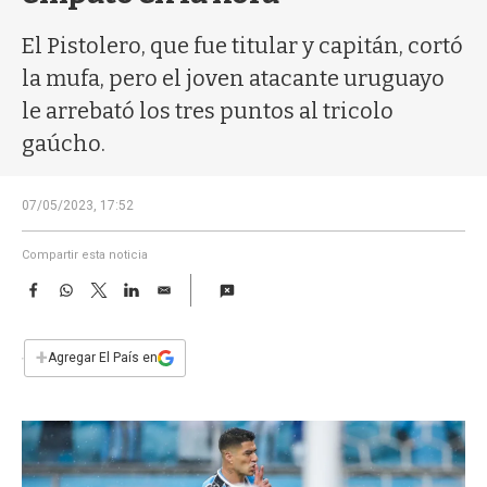
a
El Pistolero, que fue titular y capitán, cortó
la mufa, pero el joven atacante uruguayo
le arrebató los tres puntos al tricolo
gaúcho.
07/05/2023, 17:52
Compartir esta noticia
F
W
T
L
E
a
h
w
i
m
c
a
i
n
a
e
t
t
k
i
+
Agregar El País en
b
s
t
e
l
o
A
e
d
o
p
r
I
k
p
n