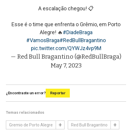
A escalação chegou! 📋
Esse é o time que enfrenta o Grêmio, em Porto
Alegre! 🔥
#DiadeBraga
#VamosBraga
#RedBullBragantino
pic.twitter.com/QYWJz4vp9M
— Red Bull Bragantino (@RedBullBraga)
May 7, 2023
¿Encontraste un error?
Reportar
Temas relacionados
Gremio de Porto Alegre
Red Bull Bragantino