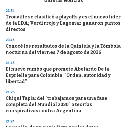
Últimas Noticias
o
n
23:54
d
Trouville se clasificó a playoffs y es el nuevo líder
s
o
de la LDA; Verdirrojo y Lagomar ganaron puntos
f
directos
3
3
s
23:45
e
Conocé los resultados de la Quiniela y la Tómbola
c
nocturna del viernes 7 de agosto de 2026
o
n
d
21:45
s
El nuevo rumbo que promete Abelardo De la
Espriella para Colombia: "Orden, autoridad y
libertad"
21:26
Chiqui Tapia: del "trabajamos para una fase
completa del Mundial 2030" a teorías
conspirativas contra Argentina
21:24