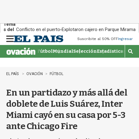
Tema
s del
Conflicto en el puerto
Explotaron cajero en Parque Miramar
día:
Suscribite al 50% OFF
Ingresar
M
e
Fútbol
Mundial
Selección
Estadisticas
Agen
n
M
u
o
s
t
EL PAÍS
OVACIÓN
FÚTBOL
r
a
En un partidazo y más allá del
r
b
doblete de Luis Suárez, Inter
�
s
Miami cayó en su casa por 5-3
q
u
ante Chicago Fire
e
d