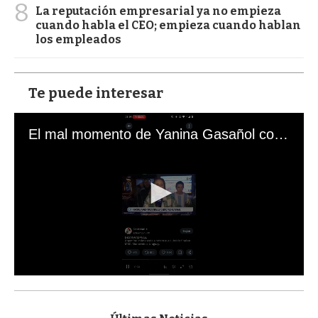
8
La reputación empresarial ya no empieza
cuando habla el CEO; empieza cuando hablan
los empleados
Te puede interesar
El mal momento de Yanina Gasañol con un hincha argentino en "Subrayado"
0
s
e
c