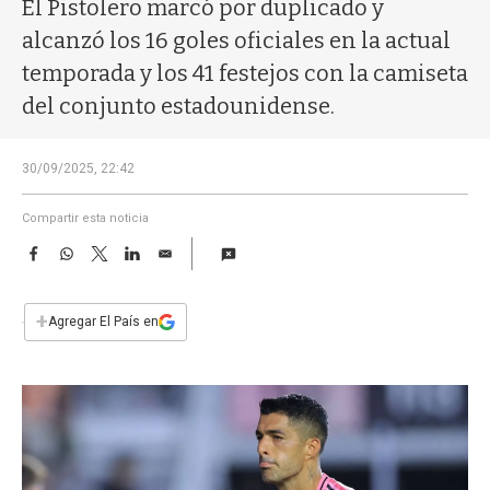
a
El Pistolero marcó por duplicado y
alcanzó los 16 goles oficiales en la actual
temporada y los 41 festejos con la camiseta
del conjunto estadounidense.
30/09/2025, 22:42
Compartir esta noticia
F
W
T
L
E
a
h
w
i
m
c
a
i
n
a
e
t
t
k
i
+
Agregar El País en
b
s
t
e
l
o
A
e
d
o
p
r
I
k
p
n