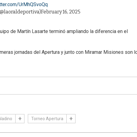
itter.com/UrMhQSvoQq
(@laoraldeportiva)
February 16, 2025
po de Martín Lasarte terminó ampliando la diferencia en el
imeras jornadas del Apertura y junto con Miramar Misiones son l
ladino
Torneo Apertura