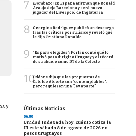
7
¡Bombazo! En España afirman que Ronald
Araujo deja Barcelona y será nuevo
jugador del Liverpool de Inglaterra
8
Georgina Rodríguez publicó un descargo
tras las críticas por su físico y reveló qué
le dijo Cristiano Ronaldo
9
“Es para elegidos”: Forlán contó qué lo
motivó para dirigir a Uruguay y el récord
de su abuelo como DT de la Celeste
10
Oddone dijo que las propuestas de
Cabildo Abierto son "contemplables",
pero requieren una "ley aparte"
jos y
Últimas Noticias
06:00
Unidad Indexada hoy: cuánto cotiza la
UI este sábado 8 de agosto de 2026 en
pesos uruguayos