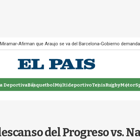
 Miramar
Afirman que Araujo se va del Barcelona
Gobierno demanda
 Deportiva
Básquetbol
Multideportivo
Tenis
Rugby
MotorSp
descanso del Progreso vs. Na