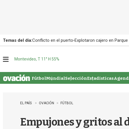
Temas del día:
Conflicto en el puerto
Explotaron cajero en Parque
Montevideo, T 11° H 55%
M
e
n
u
Fútbol
Mundial
Selección
Estadisticas
Agenda
EL PAÍS
OVACIÓN
FÚTBOL
Empujones y gritos al 