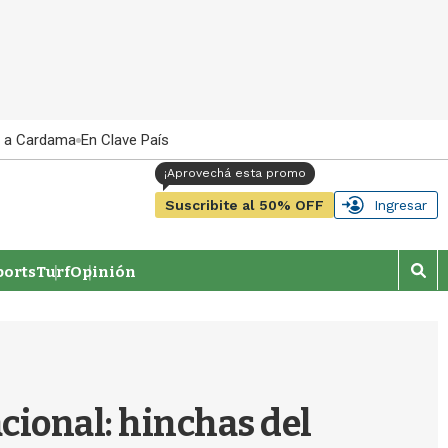
 a Cardama
En Clave País
Suscribite al 50% OFF
Ingresar
orts
Turf
Opinión
M
o
s
t
r
a
r
cional: hinchas del
b
�