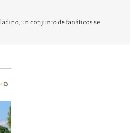
s
q
u
e
aladino, un conjunto de fanáticos se
d
a
 en