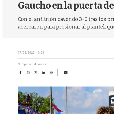
Gaucho en la puerta del
Con el anfitrión cayendo 3-0 tras los p
acercaron para presionar al plantel, q
17/02/2025, 10:03
Compartir esta noticia
F
W
T
L
E
a
h
w
i
m
c
a
i
n
a
e
t
t
k
i
b
s
t
e
l
o
A
e
d
o
p
r
I
k
p
n