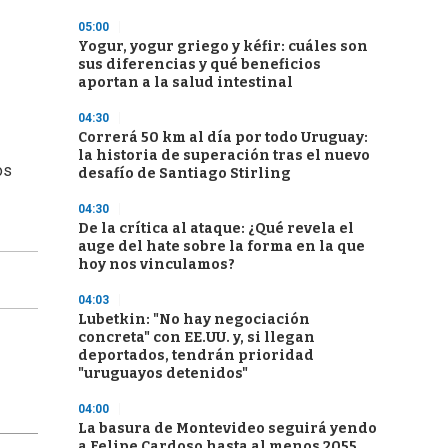
05:00
Yogur, yogur griego y kéfir: cuáles son
sus diferencias y qué beneficios
aportan a la salud intestinal
04:30
Correrá 50 km al día por todo Uruguay:
la historia de superación tras el nuevo
os
desafío de Santiago Stirling
04:30
De la crítica al ataque: ¿Qué revela el
auge del hate sobre la forma en la que
hoy nos vinculamos?
04:03
Lubetkin: "No hay negociación
concreta" con EE.UU. y, si llegan
deportados, tendrán prioridad
"uruguayos detenidos"
04:00
La basura de Montevideo seguirá yendo
a Felipe Cardoso hasta al menos 2055,