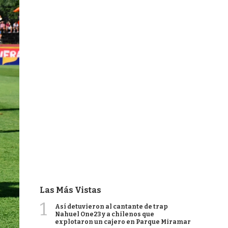
Las Más Vistas
1
Así detuvieron al cantante de trap
Nahuel One23 y a chilenos que
explotaron un cajero en Parque Miramar