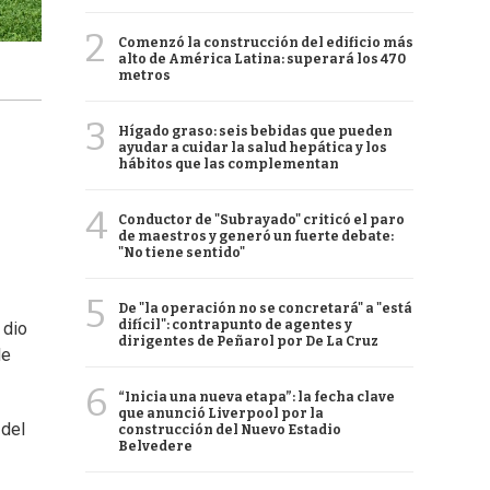
2
Comenzó la construcción del edificio más
alto de América Latina: superará los 470
metros
3
Hígado graso: seis bebidas que pueden
ayudar a cuidar la salud hepática y los
hábitos que las complementan
4
Conductor de "Subrayado" criticó el paro
de maestros y generó un fuerte debate:
"No tiene sentido"
5
De "la operación no se concretará" a "está
difícil": contrapunto de agentes y
 dio
dirigentes de Peñarol por De La Cruz
de
6
“Inicia una nueva etapa”: la fecha clave
que anunció Liverpool por la
 del
construcción del Nuevo Estadio
Belvedere