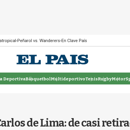
atropical
Peñarol vs. Wanderers
En Clave País
 Deportiva
Básquetbol
Multideportivo
Tenis
Rugby
MotorSp
arlos de Lima: de casi retir