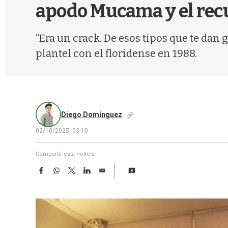
apodo Mucama y el rec
“Era un crack. De esos tipos que te dan 
plantel con el floridense en 1988.
Diego Domínguez
02/10/2025, 03:10
Compartir esta noticia
F
W
T
L
E
a
h
w
i
m
c
a
i
n
a
e
t
t
k
i
b
s
t
e
l
o
A
e
d