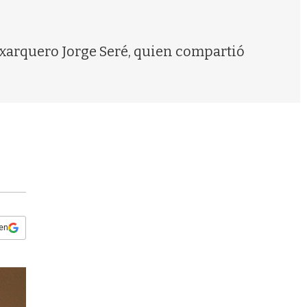
s
q
u
e
l exarquero Jorge Seré, quien compartió
d
a
 en