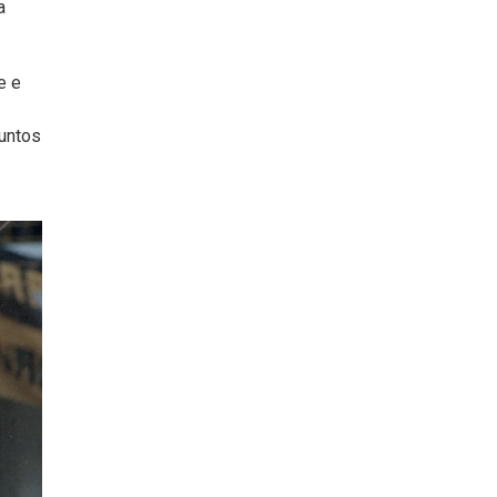
a
e e
juntos