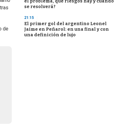
 llamó
el problema, qué riesgos hay y cuándo
se resolverá?
tras
21:15
El primer gol del argentino Leonel
o de
Jaime en Peñarol: en una final y con
una definición de lujo