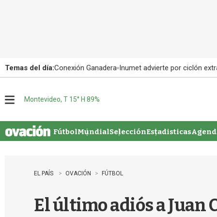
Temas del día:
Conexión Ganadera
Inumet advierte por ciclón extr
Montevideo, T 15° H 89%
M
e
n
u
Fútbol
Mundial
Selección
Estadisticas
Agenda
EL PAÍS
OVACIÓN
FÚTBOL
El último adiós a Juan C