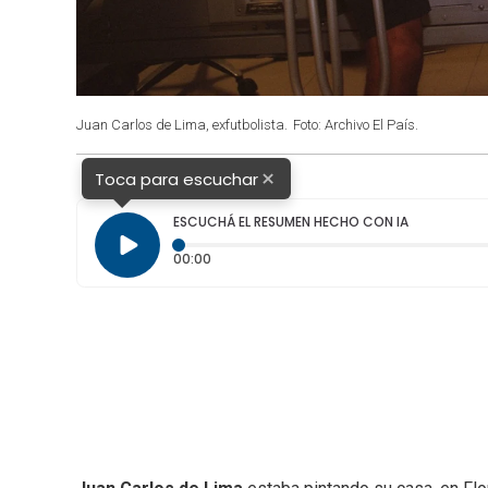
Juan Carlos de Lima, exfutbolista.
Foto: Archivo El País.
×
Toca para escuchar
ESCUCHÁ EL RESUMEN HECHO CON IA
Tiempo transcurrido: 0 segundos
00:00