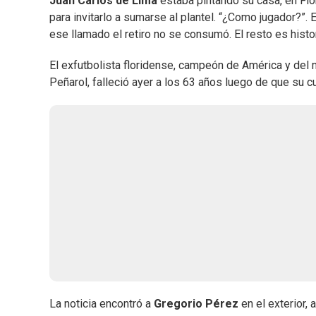
Juan Carlos de Lima
estaba pintando su casa, en Flo
para invitarlo a sumarse al plantel. “¿Como jugador?”.
ese llamado el retiro no se consumó. El resto es histor
El exfutbolista floridense, campeón de América y de
Peñarol, falleció ayer a los 63 años luego de que su c
La noticia encontró a
Gregorio Pérez
en el exterior, 