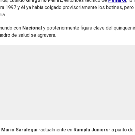
rida, cuando
Gregorio Pérez
, entonces técnico de
Peñarol
, lo
 Era 1997 y él ya había colgado provisoriamente los botines, pero 
ia.
l mundo con
Nacional
y posteriormente figura clave del quinqueni
uadro de salud se agravara.
a
Mario Saralegui
-actualmente en
Rampla Juniors
- a punto de