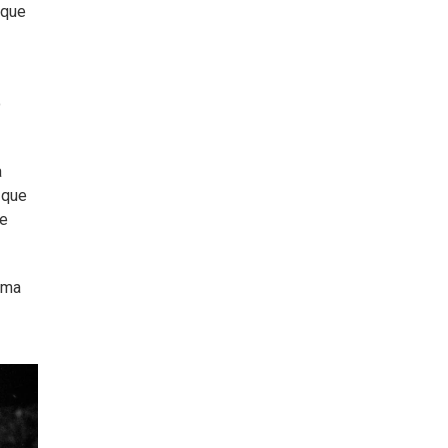
 que
o
a
 que
te
ama