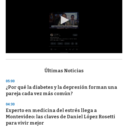
0
s
e
c
Últimas Noticias
o
n
05:00
d
¿Por qué la diabetes y la depresión forman una
s
o
pareja cada vez más común?
f
3
04:30
3
s
Experto en medicina del estrés llega a
e
Montevideo: las claves de Daniel López Rosetti
c
para vivir mejor
o