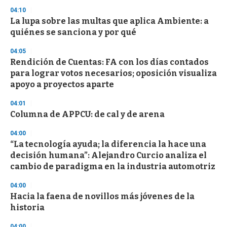
n
d
04:10
s
La lupa sobre las multas que aplica Ambiente: a
quiénes se sanciona y por qué
04:05
Rendición de Cuentas: FA con los días contados
para lograr votos necesarios; oposición visualiza
apoyo a proyectos aparte
04:01
Columna de APPCU: de cal y de arena
04:00
“La tecnología ayuda; la diferencia la hace una
decisión humana”: Alejandro Curcio analiza el
cambio de paradigma en la industria automotriz
04:00
Hacia la faena de novillos más jóvenes de la
historia
04:00