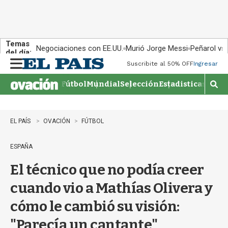
Temas
Negociaciones con EE.UU.
Murió Jorge Messi
Peñarol vs
del día:
Suscribite al 50% OFF
Ingresar
M
e
Fútbol
Mundial
Selección
Estadisticas
Agen
n
M
u
o
s
t
EL PAÍS
OVACIÓN
FÚTBOL
r
a
ESPAÑA
r
b
El técnico que no podía creer
�
s
cuando vio a Mathías Olivera y
q
u
cómo le cambió su visión:
e
d
"Parecía un cantante"