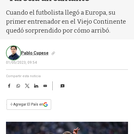
a
Cuando el futbolista llegó a Europa, su
primer entrenador en el Viejo Continente
quedó sorprendido por cómo arribó.
Pablo Cupese
01/05/2023, 09:54
Compartir esta noticia
F
W
T
L
E
a
h
w
i
m
c
a
i
n
a
e
t
t
k
i
+
Agregar El País en
b
s
t
e
l
o
A
e
d
o
p
r
I
k
p
n