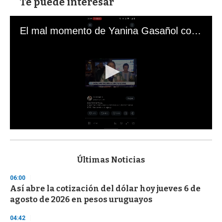
Te puede interesar
El mal momento de Yanina Gasañol con un hincha argentino en "Subrayado"
0
s
e
c
Últimas Noticias
o
n
06:00
d
Así abre la cotización del dólar hoy jueves 6 de
s
o
agosto de 2026 en pesos uruguayos
f
3
04:42
3