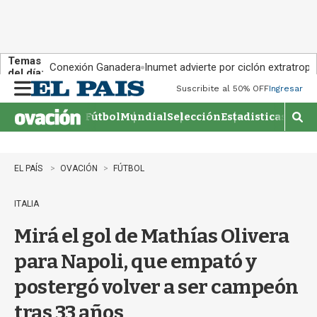
Temas
Conexión Ganadera
Inumet advierte por ciclón extratropi
del día:
Suscribite al 50% OFF
Ingresar
M
e
Fútbol
Mundial
Selección
Estadisticas
Agen
n
M
u
o
s
t
EL PAÍS
OVACIÓN
FÚTBOL
r
a
ITALIA
r
b
Mirá el gol de Mathías Olivera
�
s
para Napoli, que empató y
q
u
postergó volver a ser campeón
e
d
tras 33 años