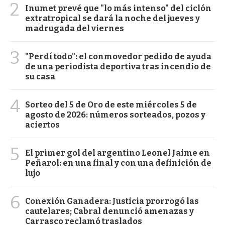
2
Inumet prevé que "lo más intenso" del ciclón
extratropical se dará la noche del jueves y
madrugada del viernes
3
"Perdí todo": el conmovedor pedido de ayuda
de una periodista deportiva tras incendio de
su casa
4
Sorteo del 5 de Oro de este miércoles 5 de
agosto de 2026: números sorteados, pozos y
aciertos
5
El primer gol del argentino Leonel Jaime en
Peñarol: en una final y con una definición de
lujo
6
Conexión Ganadera: Justicia prorrogó las
cautelares; Cabral denunció amenazas y
Carrasco reclamó traslados