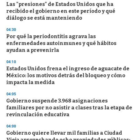
s
Las "presiones" de Estados Unidos que ha
e
recibido el gobierno en este período y qué
c
diálogo se está manteniendo
o
n
d
04:30
s
Por qué la periodontitis agrava las
enfermedades autoinmunes y qué hábitos
ayudan a prevenirla
04:10
Estados Unidos frena el ingreso de aguacate de
México: los motivos detrás del bloqueo y cómo
impacta la medida
04:05
Gobierno suspende 3.968 asignaciones
familiares por no asistir a clases tras la etapa de
revinculación educativa
04:00
Gobierno quiere llevar mil familias a Ciudad
Vieja aprovechando ocho propiedades públicas: