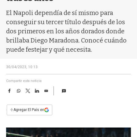
a
El Napoli dependía de sí mismo para
conseguir su tercer título después de los
dos primeros en los años dorados donde
brillaba Diego Maradona. Conocé cuándo
puede festejar y qué necesita.
30/04/2023, 10:13
Compartir esta noticia
F
W
T
L
E
a
h
w
i
m
c
a
i
n
a
e
t
t
k
i
+
Agregar El País en
b
s
t
e
l
o
A
e
d
o
p
r
I
k
p
n