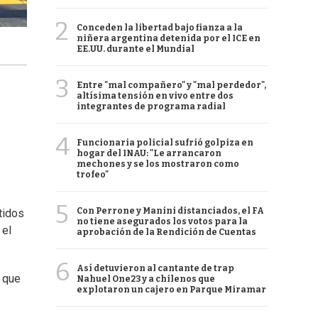
2
Conceden la libertad bajo fianza a la
niñera argentina detenida por el ICE en
EE.UU. durante el Mundial
3
Entre "mal compañero" y "mal perdedor",
altísima tensión en vivo entre dos
integrantes de programa radial
4
Funcionaria policial sufrió golpiza en
hogar del INAU: "Le arrancaron
mechones y se los mostraron como
trofeo"
5
Con Perrone y Manini distanciados, el FA
tidos
no tiene asegurados los votos para la
 el
aprobación de la Rendición de Cuentas
6
Así detuvieron al cantante de trap
o que
Nahuel One23 y a chilenos que
explotaron un cajero en Parque Miramar