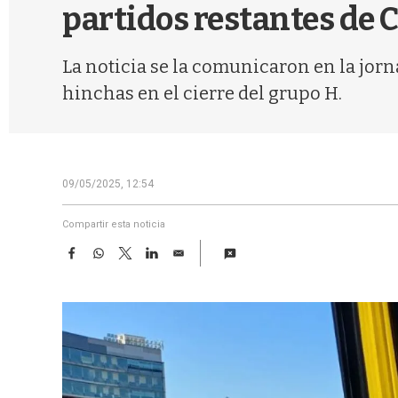
partidos restantes de 
La noticia se la comunicaron en la jorna
hinchas en el cierre del grupo H.
09/05/2025, 12:54
Compartir esta noticia
F
W
T
L
E
a
h
w
i
m
c
a
i
n
a
e
t
t
k
i
b
s
t
e
l
o
A
e
d
o
p
r
I
k
p
n