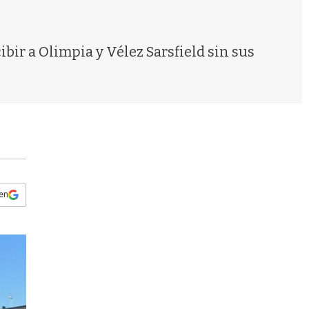
s
q
u
e
ibir a Olimpia y Vélez Sarsfield sin sus
d
a
 en