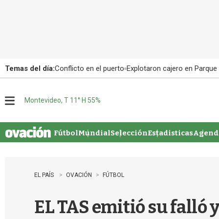
Temas del día:
Conflicto en el puerto
Explotaron cajero en Parque
Montevideo, T 11° H 55%
M
e
n
u
Fútbol
Mundial
Selección
Estadisticas
Agenda
EL PAÍS
OVACIÓN
FÚTBOL
EL TAS emitió su falló 