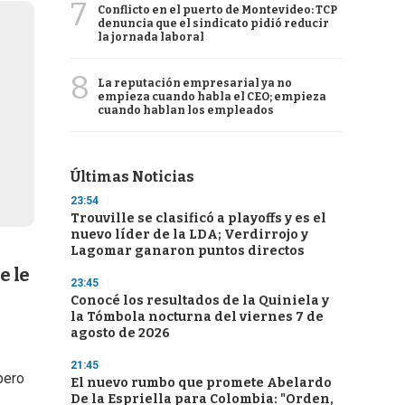
7
Conflicto en el puerto de Montevideo: TCP
denuncia que el sindicato pidió reducir
la jornada laboral
8
La reputación empresarial ya no
empieza cuando habla el CEO; empieza
cuando hablan los empleados
Últimas Noticias
23:54
Trouville se clasificó a playoffs y es el
nuevo líder de la LDA; Verdirrojo y
Lagomar ganaron puntos directos
e le
23:45
Conocé los resultados de la Quiniela y
la Tómbola nocturna del viernes 7 de
agosto de 2026
21:45
 pero
El nuevo rumbo que promete Abelardo
De la Espriella para Colombia: "Orden,