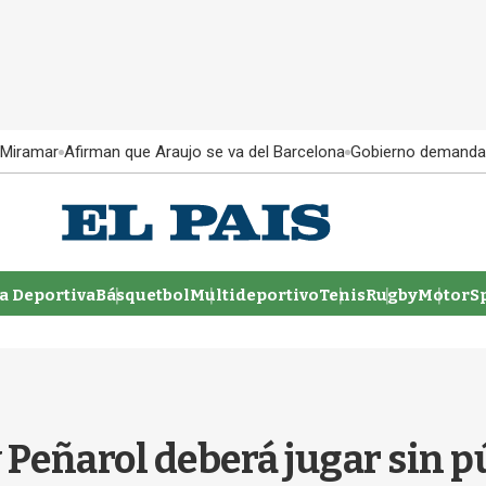
 Miramar
Afirman que Araujo se va del Barcelona
Gobierno demanda
 Deportiva
Básquetbol
Multideportivo
Tenis
Rugby
MotorSp
y Peñarol deberá jugar sin p