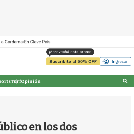
 a Cardama
En Clave País
Suscribite al 50% OFF
Ingresar
orts
Turf
Opinión
M
o
s
t
r
a
r
úblico en los dos
b
�