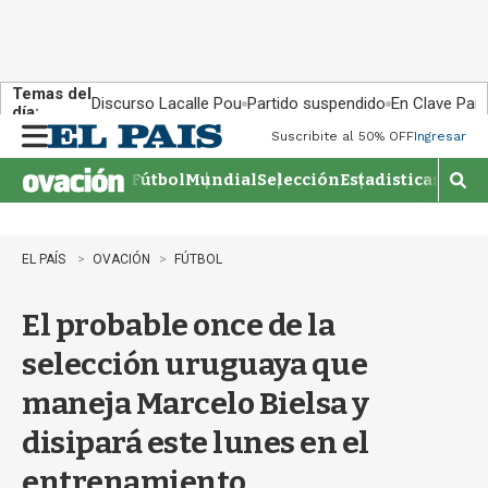
Temas del
Discurso Lacalle Pou
Partido suspendido
En Clave País
día:
Suscribite al 50% OFF
Ingresar
M
e
Fútbol
Mundial
Selección
Estadisticas
Agen
n
M
u
o
s
t
EL PAÍS
OVACIÓN
FÚTBOL
r
a
El probable once de la
r
b
selección uruguaya que
�
s
maneja Marcelo Bielsa y
q
u
disipará este lunes en el
e
d
entrenamiento