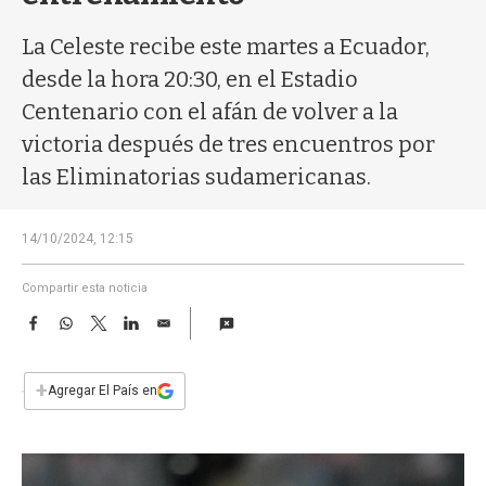
a
La Celeste recibe este martes a Ecuador,
desde la hora 20:30, en el Estadio
Centenario con el afán de volver a la
victoria después de tres encuentros por
las Eliminatorias sudamericanas.
14/10/2024, 12:15
Compartir esta noticia
F
W
T
L
E
a
h
w
i
m
c
a
i
n
a
e
t
t
k
i
+
Agregar El País en
b
s
t
e
l
o
A
e
d
o
p
r
I
k
p
n