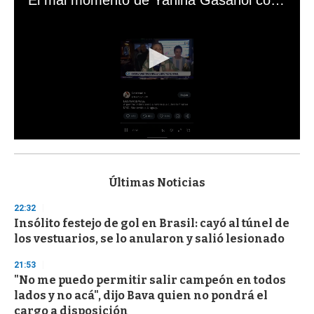
0
s
e
c
Últimas Noticias
o
n
22:32
d
Insólito festejo de gol en Brasil: cayó al túnel de
s
o
los vestuarios, se lo anularon y salió lesionado
f
3
21:53
3
s
"No me puedo permitir salir campeón en todos
e
lados y no acá", dijo Bava quien no pondrá el
c
cargo a disposición
o