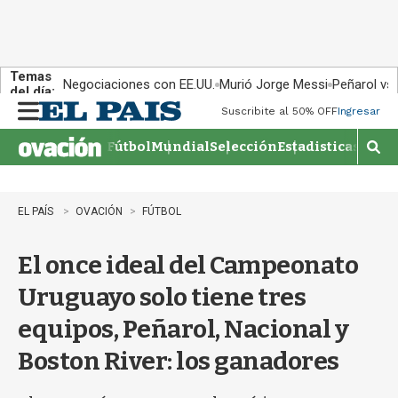
Temas
Negociaciones con EE.UU.
Murió Jorge Messi
Peñarol vs
del día:
Suscribite al 50% OFF
Ingresar
M
e
Fútbol
Mundial
Selección
Estadisticas
Agen
n
M
u
o
s
t
EL PAÍS
OVACIÓN
FÚTBOL
r
a
El once ideal del Campeonato
r
b
Uruguayo solo tiene tres
�
s
equipos, Peñarol, Nacional y
q
u
Boston River: los ganadores
e
d