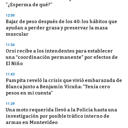
f
"¿Esperma de qué?"
3
3
s
12:00
e
Bajar de peso después de los 40: los hábitos que
c
ayudan a perder grasa y preservar la masa
o
n
muscular
d
s
11:54
Orsi recibe a los intendentes para establecer
una “coordinación permanente” por efectos de
El Niño
11:43
Pampita reveló la crisis que vivió embarazada de
Blanca junto a Benjamín Vicuña: "Tenía cero
pesos en mi cuenta"
11:29
Una moto requerida llevó a la Policía hasta una
investigación por posible tráfico interno de
armas en Montevideo