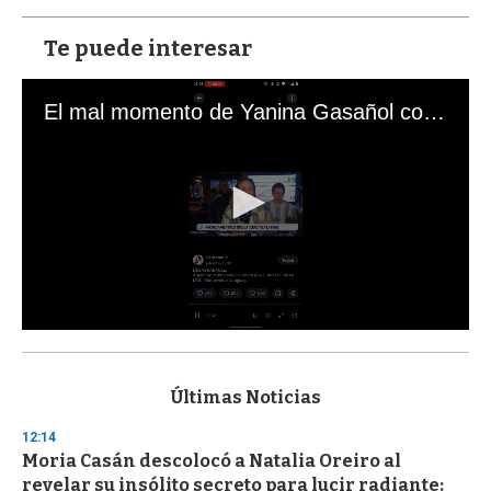
Te puede interesar
El mal momento de Yanina Gasañol con un hincha argentino en "Subrayado"
0
s
e
c
Últimas Noticias
o
n
12:14
d
Moria Casán descolocó a Natalia Oreiro al
s
o
revelar su insólito secreto para lucir radiante: