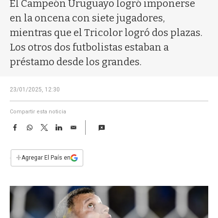
a
El Campeón Uruguayo logró imponerse
en la oncena con siete jugadores,
mientras que el Tricolor logró dos plazas.
Los otros dos futbolistas estaban a
préstamo desde los grandes.
23/01/2025, 12:30
Compartir esta noticia
F
W
T
L
E
a
h
w
i
m
c
a
i
n
a
e
t
t
k
i
+
Agregar El País en
b
s
t
e
l
o
A
e
d
o
p
r
I
k
p
n