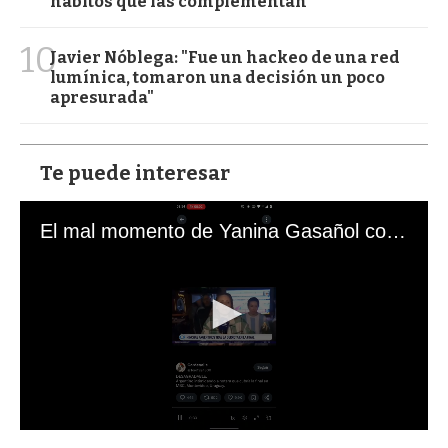
hábitos que las complementan
10
Javier Nóblega: "Fue un hackeo de una red
lumínica, tomaron una decisión un poco
apresurada"
Te puede interesar
El mal momento de Yanina Gasañol con un hincha argentino en "Subrayado"
0