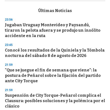
s
e
c
Últimas Noticias
o
n
23:56
d
Jugaban Uruguay Montevideo y Paysandú,
s
o
tiraron la pelota afuera y se produjo un insólito
f
accidente en la ruta
3
3
s
23:45
e
Conocé los resultados de la Quiniela y la Tómbola
c
nocturna del sábado 8 de agosto de 2026
o
n
d
21:59
s
"Que se juegue el fin de semana que viene": la
postura de Peñarol sobre la fijación del partido
ante City Torque
21:59
Suspensión de City Torque-Peñarol complica el
Clausura: posibles soluciones y la polémica por el
clásico