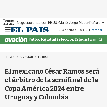
Temas
Negociaciones con EE.UU.
Murió Jorge Messi
Peñarol vs
del día:
Suscribite al 50% OFF
Ingresar
M
e
Fútbol
Mundial
Selección
Estadisticas
Agen
n
M
u
o
s
t
EL PAÍS
OVACIÓN
FÚTBOL
r
a
El mexicano César Ramos será
r
b
el árbitro de la semifinal de la
�
s
Copa América 2024 entre
q
u
Uruguay y Colombia
e
d