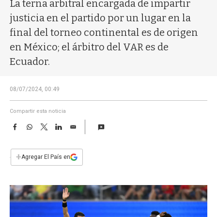
a
La terna arbitral encargada de impartir
justicia en el partido por un lugar en la
final del torneo continental es de origen
en México; el árbitro del VAR es de
Ecuador.
08/07/2024, 00:49
Compartir esta noticia
F
W
T
L
E
a
h
w
i
m
c
a
i
n
a
e
t
t
k
i
+
Agregar El País en
b
s
t
e
l
o
A
e
d
o
p
r
I
k
p
n