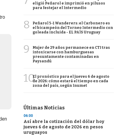
7
eligió Peñarol e imprimió en pilusos
para festejar el Intermedio
tro
8
Peñarol 5-1 Wanderers: el Carbonero es
el bicampeón del Torneo Intermedio con
goleada incluida - EL PAÍS Uruguay
9
Mujer de 29 años permanece en CTI tras
intoxicarse con hamburguesas
presuntamente contaminadas en
Paysandú
10
El pronóstico para el jueves 6 de agosto
de 2026: cómo estará el tiempo en cada
zona del país, según Inumet
Últimas Noticias
06:00
eden
Así abre la cotización del dólar hoy
jueves 6 de agosto de 2026 en pesos
uruguayos