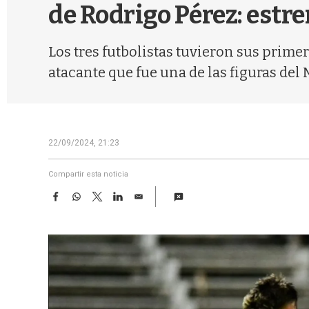
de Rodrigo Pérez: estr
Los tres futbolistas tuvieron sus prime
atacante que fue una de las figuras del M
22/09/2024, 21:23
Compartir esta noticia
F
W
T
L
E
a
h
w
i
m
c
a
i
n
a
e
t
t
k
i
b
s
t
e
l
o
A
e
d
o
p
r
I
k
p
n