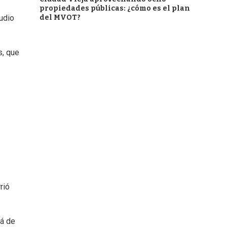
propiedades públicas: ¿cómo es el plan
del MVOT?
udio
s, que
rió
lá de