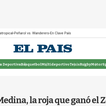
atropical
Peñarol vs. Wanderers
En Clave País
 Deportiva
Básquetbol
Multideportivo
Tenis
Rugby
MotorSp
Medina, la roja que ganó el 