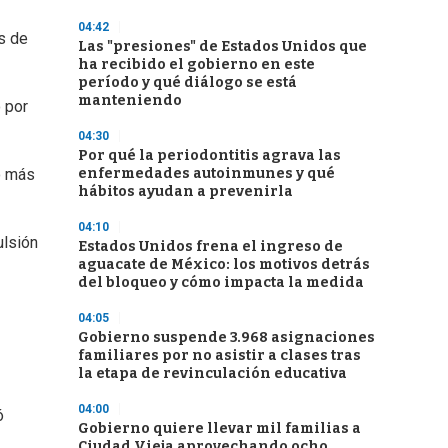
04:42
s de
Las "presiones" de Estados Unidos que
ha recibido el gobierno en este
período y qué diálogo se está
manteniendo
 por
04:30
Por qué la periodontitis agrava las
enfermedades autoinmunes y qué
o más
hábitos ayudan a prevenirla
04:10
ulsión
Estados Unidos frena el ingreso de
aguacate de México: los motivos detrás
del bloqueo y cómo impacta la medida
04:05
Gobierno suspende 3.968 asignaciones
familiares por no asistir a clases tras
la etapa de revinculación educativa
04:00
ó
Gobierno quiere llevar mil familias a
Ciudad Vieja aprovechando ocho