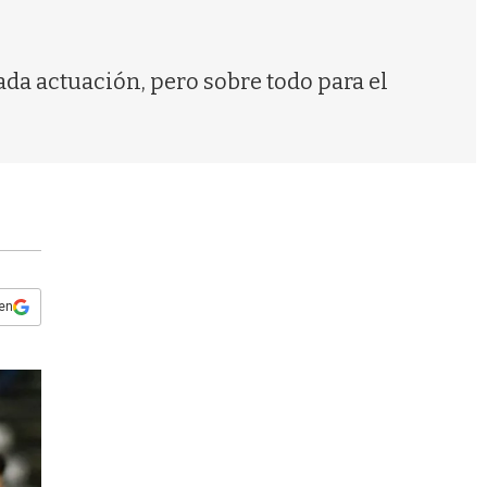
s
q
u
e
ada actuación, pero sobre todo para el
d
a
 en