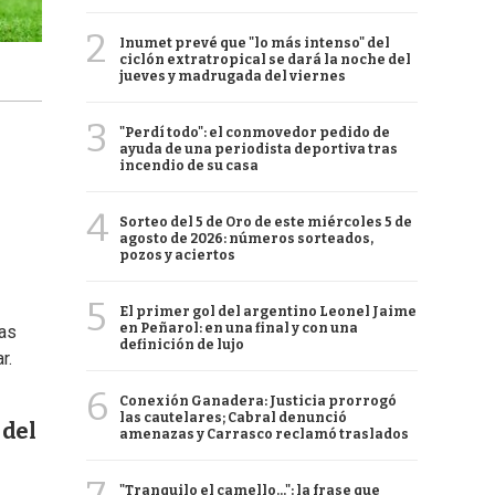
2
Inumet prevé que "lo más intenso" del
ciclón extratropical se dará la noche del
jueves y madrugada del viernes
3
"Perdí todo": el conmovedor pedido de
ayuda de una periodista deportiva tras
incendio de su casa
4
Sorteo del 5 de Oro de este miércoles 5 de
agosto de 2026: números sorteados,
pozos y aciertos
5
El primer gol del argentino Leonel Jaime
en Peñarol: en una final y con una
las
definición de lujo
r.
6
Conexión Ganadera: Justicia prorrogó
las cautelares; Cabral denunció
 del
amenazas y Carrasco reclamó traslados
"Tranquilo el camello...": la frase que