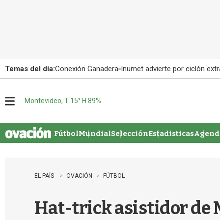
Temas del día:
Conexión Ganadera
Inumet advierte por ciclón extr
Montevideo, T 15° H 89%
M
e
n
u
Fútbol
Mundial
Selección
Estadisticas
Agenda
EL PAÍS
OVACIÓN
FÚTBOL
Hat-trick asistidor de 