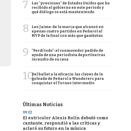
7
Las "presiones" de Estados Unidos que ha
recibido el gobierno en este período y
qué diálogo se está manteniendo
8
Leo Jaime: de la marca que alcanzó en
apenas cuatro partidos en Peñarol al
MVP de la final con más que gambetas
9
"Perdí todo": el conmovedor pedido de
ayuda de una periodista deportiva tras
incendio de su casa
10
Del ballet a la eficacia: las claves de la
goleada de Peñarol a Wanderers para
conquistar el Torneo Intermedio
Últimas Noticias
09:22
El extricolor Alexis Rolín debutó como
cantante, respondió a las críticas y
aclaró su futuro en la música