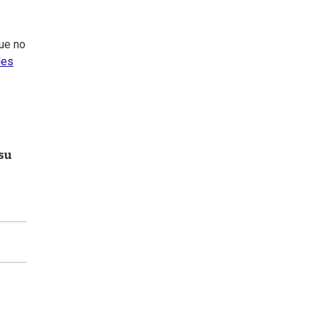
que no
des
su