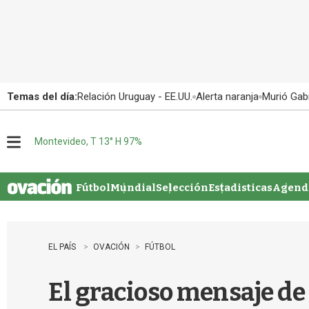
Temas del día:
Relación Uruguay - EE.UU.
Alerta naranja
Murió Gabr
Montevideo, T 13° H 97%
M
e
n
u
Fútbol
Mundial
Selección
Estadisticas
Agenda
EL PAÍS
OVACIÓN
FÚTBOL
El gracioso mensaje de 