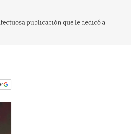
s
q
u
e
 afectuosa publicación que le dedicó a
d
a
 en