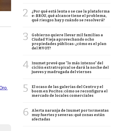
2
¿Por qué está lenta o se cae la plataforma
e-BROU, qué alcance tiene el problema,
qué riesgos hay y cuándo se resolverá?
3
Gobierno quiere llevar mil familias a
Ciudad Vieja aprovechando ocho
propiedades públicas: ¿cómo es el plan
del MVOT?
4
Inumet prevé que "lo más intenso" del
ciclón extratropical se dará la noche del
jueves y madrugada del viernes
5
El ocaso de las galerías del Centro y el
Oro.
boom en Pocitos: cómo se reconfigura el
mercado de locales comerciales
6
Alerta naranja de Inumet por tormentas
muy fuertes y severas: qué zonas están
afectadas