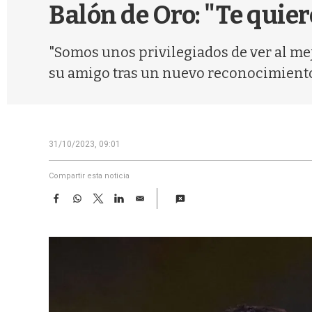
Balón de Oro: "Te quier
"Somos unos privilegiados de ver al mej
su amigo tras un nuevo reconocimient
31/10/2023, 09:01
Compartir esta noticia
F
W
T
L
E
a
h
w
i
m
c
a
i
n
a
e
t
t
k
i
b
s
t
e
l
o
A
e
d
o
p
r
I
k
p
n