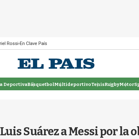
iel Rossi
En Clave País
 Deportiva
Básquetbol
Multideportivo
Tenis
Rugby
MotorSp
Luis Suárez a Messi por la 