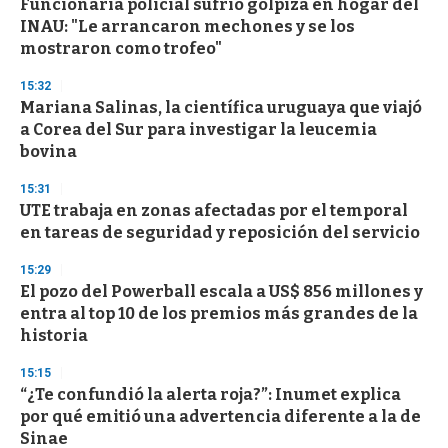
Funcionaria policial sufrió golpiza en hogar del
INAU: "Le arrancaron mechones y se los
mostraron como trofeo"
15:32
Mariana Salinas, la científica uruguaya que viajó
a Corea del Sur para investigar la leucemia
bovina
15:31
UTE trabaja en zonas afectadas por el temporal
en tareas de seguridad y reposición del servicio
15:29
El pozo del Powerball escala a US$ 856 millones y
entra al top 10 de los premios más grandes de la
historia
15:15
“¿Te confundió la alerta roja?”: Inumet explica
por qué emitió una advertencia diferente a la de
Sinae