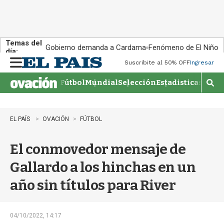
Temas del
Gobierno demanda a Cardama
Fenómeno de El Niño
día:
Suscribite al 50% OFF
Ingresar
M
e
Fútbol
Mundial
Selección
Estadisticas
Agen
n
M
u
o
s
t
EL PAÍS
OVACIÓN
FÚTBOL
r
a
El conmovedor mensaje de
r
b
Gallardo a los hinchas en un
�
s
año sin títulos para River
q
u
e
d
04/10/2022, 14:17