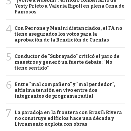
3
"¡Volvé a Adeom!": el filoso comentario de
Yesty Prieto a Valeria Ripoll en plena Cena de
Famosos
4
Con Perrone y Manini distanciados, el FA no
tiene asegurados los votos para la
aprobación de la Rendición de Cuentas
5
Conductor de "Subrayado" criticó el paro de
maestros y generó un fuerte debate: "No
tiene sentido"
6
Entre "mal compañero" y "mal perdedor",
altísima tensión en vivo entre dos
integrantes de programa radial
7
La paradoja en la frontera con Brasil: Rivera
no construye edificios hace una década y
Livramento explota con obras