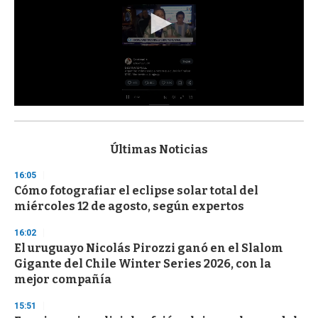
0
s
e
c
Últimas Noticias
o
n
16:05
d
Cómo fotografiar el eclipse solar total del
s
o
miércoles 12 de agosto, según expertos
f
3
16:02
3
s
El uruguayo Nicolás Pirozzi ganó en el Slalom
e
Gigante del Chile Winter Series 2026, con la
c
mejor compañía
o
n
d
15:51
s