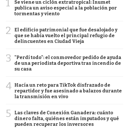
1
Se viene un ciclón extratropical: Inumet
publica un aviso especial a la población por
tormentas y viento
2
El edificio patrimonial que fue desalojado y
que se había vuelto el principal refugio de
delincuentes en Ciudad Vieja
3
"Perdí todo": el conmovedor pedido de ayuda
de una periodista deportiva tras incendio de
su casa
4
Hacía un reto para TikTok disfrazado de
repartidor y fue asesinado a balazos durante
la transmisión en vivo
5
Las claves de Conexión Ganadera: cuánto
dinero falta, quiénes están imputados y qué
pueden recuperar los inversores