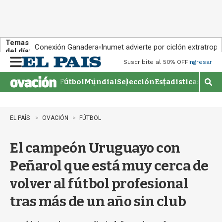
Temas
Conexión Ganadera
Inumet advierte por ciclón extratropi
del día:
Suscribite al 50% OFF
Ingresar
M
e
Fútbol
Mundial
Selección
Estadisticas
Agen
n
M
u
o
s
t
EL PAÍS
OVACIÓN
FÚTBOL
r
a
El campeón Uruguayo con
r
b
Peñarol que está muy cerca de
�
s
volver al fútbol profesional
q
u
tras más de un año sin club
e
d