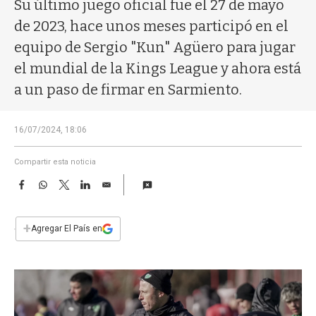
a
Su último juego oficial fue el 27 de mayo
de 2023, hace unos meses participó en el
equipo de Sergio "Kun" Agüero para jugar
el mundial de la Kings League y ahora está
a un paso de firmar en Sarmiento.
16/07/2024, 18:06
Compartir esta noticia
F
W
T
L
E
a
h
w
i
m
c
a
i
n
a
e
t
t
k
i
+
Agregar El País en
b
s
t
e
l
o
A
e
d
o
p
r
I
k
p
n