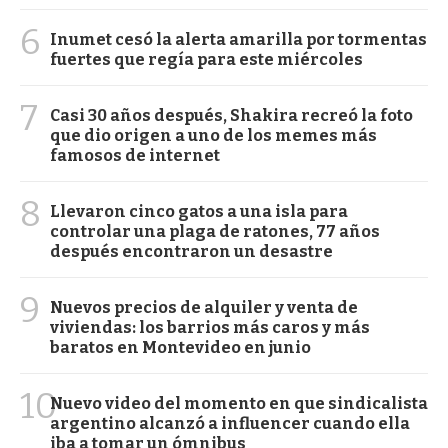
6
Inumet cesó la alerta amarilla por tormentas
fuertes que regía para este miércoles
7
Casi 30 años después, Shakira recreó la foto
que dio origen a uno de los memes más
famosos de internet
8
Llevaron cinco gatos a una isla para
controlar una plaga de ratones, 77 años
después encontraron un desastre
9
Nuevos precios de alquiler y venta de
viviendas: los barrios más caros y más
baratos en Montevideo en junio
10
Nuevo video del momento en que sindicalista
argentino alcanzó a influencer cuando ella
iba a tomar un ómnibus