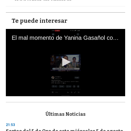
Te puede interesar
El mal momento de Yanina Gasañol con un hincha argentino en "Subrayado"
0
s
e
c
Últimas Noticias
o
n
21:53
d
s