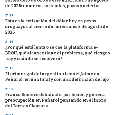
Sorteo del 5 de Oro de este miércoles 5 de agosto
o
de 2026: números sorteados, pozos y aciertos
f
3
21:19
3
s
Esta es la cotización del dólar hoy en pesos
e
uruguayos al cierre del miércoles 5 de agosto de
c
2026
o
n
d
21:16
s
¿Por qué está lenta o se cae la plataforma e-
BROU, qué alcance tiene el problema, qué riesgos
hay y cuándo se resolverá?
21:15
El primer gol del argentino Leonel Jaime en
Peñarol: en una final y con una definición de lujo
21:09
Franco Romero debió salir por lesión y genera
preocupación en Peñarol pensando en el inicio
del Torneo Clausura