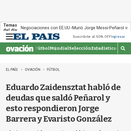
Temas
Negociaciones con EE.UU.
Murió Jorge Messi
Peñarol vs
del día:
Suscribite al 50% OFF
Ingresar
M
e
Fútbol
Mundial
Selección
Estadisticas
Agen
n
M
u
o
s
t
EL PAÍS
OVACIÓN
FÚTBOL
r
a
Eduardo Zaidensztat habló de
r
b
deudas que saldó Peñarol y
�
s
esto respondieron Jorge
q
u
Barrera y Evaristo González
e
d