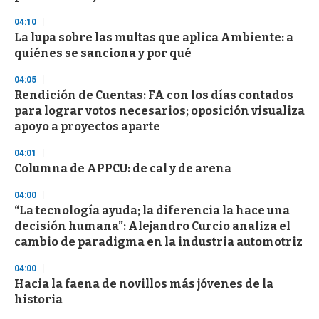
3
s
04:10
e
La lupa sobre las multas que aplica Ambiente: a
c
quiénes se sanciona y por qué
o
n
d
04:05
s
Rendición de Cuentas: FA con los días contados
para lograr votos necesarios; oposición visualiza
apoyo a proyectos aparte
04:01
Columna de APPCU: de cal y de arena
04:00
“La tecnología ayuda; la diferencia la hace una
decisión humana”: Alejandro Curcio analiza el
cambio de paradigma en la industria automotriz
04:00
Hacia la faena de novillos más jóvenes de la
historia