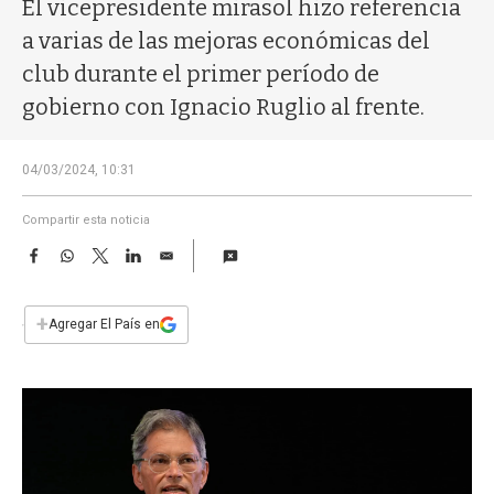
a
El vicepresidente mirasol hizo referencia
a varias de las mejoras económicas del
club durante el primer período de
gobierno con Ignacio Ruglio al frente.
04/03/2024, 10:31
Compartir esta noticia
F
W
T
L
E
a
h
w
i
m
c
a
i
n
a
e
t
t
k
i
+
Agregar El País en
b
s
t
e
l
o
A
e
d
o
p
r
I
k
p
n