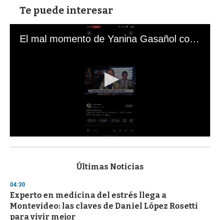
Te puede interesar
El mal momento de Yanina Gasañol con un hincha argentino en "Subrayado"
0
s
e
c
Últimas Noticias
o
n
04:30
d
Experto en medicina del estrés llega a
s
o
Montevideo: las claves de Daniel López Rosetti
f
para vivir mejor
3