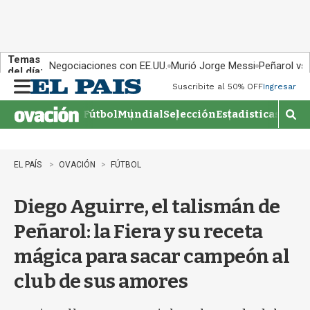
Temas
Negociaciones con EE.UU.
Murió Jorge Messi
Peñarol vs
del día:
Suscribite al 50% OFF
Ingresar
M
e
Fútbol
Mundial
Selección
Estadisticas
Agen
n
M
u
o
s
t
EL PAÍS
OVACIÓN
FÚTBOL
r
a
Diego Aguirre, el talismán de
r
b
Peñarol: la Fiera y su receta
�
s
mágica para sacar campeón al
q
u
club de sus amores
e
d