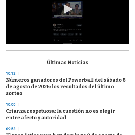
0
s
e
c
Últimas Noticias
o
n
10:12
d
Números ganadores del Powerball del sábado 8
s
o
de agosto de 2026: los resultados del último
f
sorteo
3
3
s
10:00
e
Crianza respetuosa: la cuestión no es elegir
c
entre afecto y autoridad
o
n
d
09:53
s