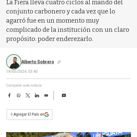
a
La Fiera lleva cuatro ciclos al mando del
conjunto carbonero y cada vez que lo
agarró fue en un momento muy
complicado de la institución con un claro
propósito: poder enderezarlo.
Alberto Sobrero
19/05/2024, 03:40
Compartir esta noticia
F
W
T
L
E
a
h
w
i
m
c
a
i
n
a
e
t
t
k
i
+
Agregar El País en
b
s
t
e
l
o
A
e
d
o
p
r
I
k
p
n