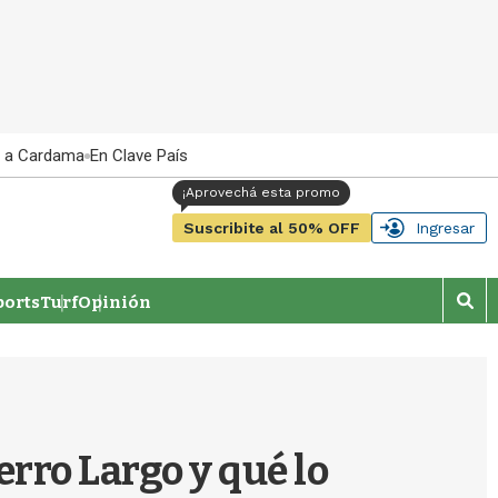
 a Cardama
En Clave País
Suscribite al 50% OFF
Ingresar
orts
Turf
Opinión
M
o
s
t
r
a
r
erro Largo y qué lo
b
�