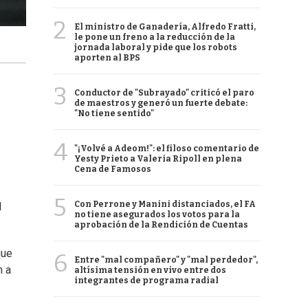
2
El ministro de Ganadería, Alfredo Fratti,
le pone un freno a la reducción de la
jornada laboral y pide que los robots
aporten al BPS
3
Conductor de "Subrayado" criticó el paro
de maestros y generó un fuerte debate:
"No tiene sentido"
4
"¡Volvé a Adeom!": el filoso comentario de
Yesty Prieto a Valeria Ripoll en plena
Cena de Famosos
5
Con Perrone y Manini distanciados, el FA
l
no tiene asegurados los votos para la
aprobación de la Rendición de Cuentas
que
6
Entre "mal compañero" y "mal perdedor",
n a
altísima tensión en vivo entre dos
integrantes de programa radial