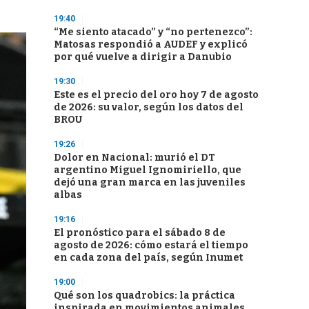
19:40
“Me siento atacado” y “no pertenezco”:
Matosas respondió a AUDEF y explicó
por qué vuelve a dirigir a Danubio
19:30
Este es el precio del oro hoy 7 de agosto
de 2026: su valor, según los datos del
BROU
19:26
Dolor en Nacional: murió el DT
argentino Miguel Ignomiriello, que
dejó una gran marca en las juveniles
albas
19:16
El pronóstico para el sábado 8 de
agosto de 2026: cómo estará el tiempo
en cada zona del país, según Inumet
19:00
Qué son los quadrobics: la práctica
inspirada en movimientos animales