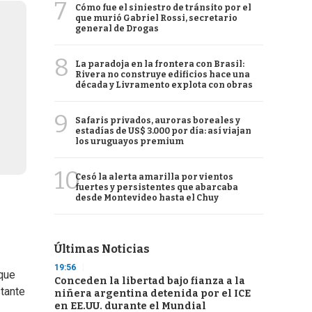
7
Cómo fue el siniestro de tránsito por el
que murió Gabriel Rossi, secretario
general de Drogas
8
La paradoja en la frontera con Brasil:
Rivera no construye edificios hace una
década y Livramento explota con obras
9
Safaris privados, auroras boreales y
estadías de US$ 3.000 por día: así viajan
los uruguayos premium
10
Cesó la alerta amarilla por vientos
fuertes y persistentes que abarcaba
desde Montevideo hasta el Chuy
Últimas Noticias
19:56
 que
Conceden la libertad bajo fianza a la
stante
niñera argentina detenida por el ICE
en EE.UU. durante el Mundial