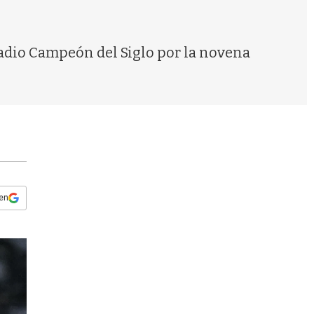
s
q
u
e
stadio Campeón del Siglo por la novena
d
a
 en