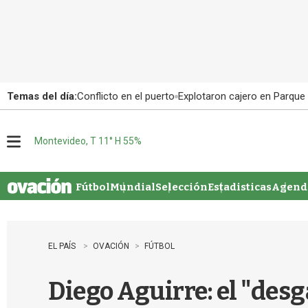
Temas del día:
Conflicto en el puerto
Explotaron cajero en Parque
Montevideo, T 11° H 55%
M
e
n
u
Fútbol
Mundial
Selección
Estadisticas
Agenda
EL PAÍS
OVACIÓN
FÚTBOL
Diego Aguirre: el "desg