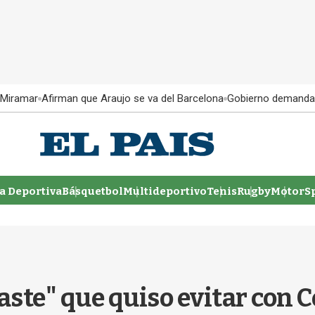
 Miramar
Afirman que Araujo se va del Barcelona
Gobierno demanda
 Deportiva
Básquetbol
Multideportivo
Tenis
Rugby
MotorSp
aste" que quiso evitar con C