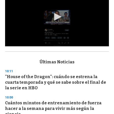
0
s
e
c
Últimas Noticias
o
n
10:11
d
"House of the Dragon": cuándo se estrena la
s
o
cuarta temporada y qué se sabe sobre el final de
f
la serie en HBO
3
3
s
10:00
e
Cuántos minutos de entrenamiento de fuerza
c
hacer a la semana para vivir más según la
o
n