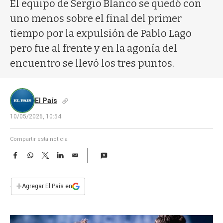
a
El equipo de Sergio Blanco se quedó con
uno menos sobre el final del primer
tiempo por la expulsión de Pablo Lago
pero fue al frente y en la agonía del
encuentro se llevó los tres puntos.
El País
10/05/2026, 10:54
Compartir esta noticia
F
W
T
L
E
a
h
w
i
m
c
a
i
n
a
e
t
t
k
i
+
Agregar El País en
b
s
t
e
l
o
A
e
d
o
p
r
I
k
p
n