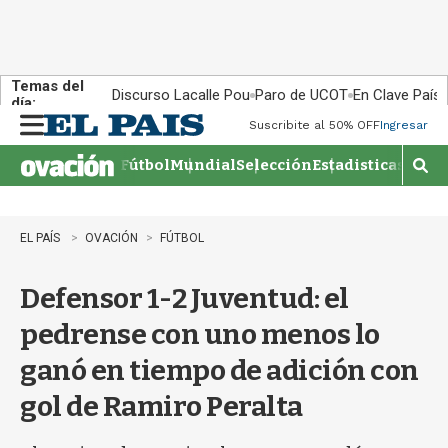
Temas del
Discurso Lacalle Pou
Paro de UCOT
En Clave País
día:
Suscribite al 50% OFF
Ingresar
M
e
Fútbol
Mundial
Selección
Estadisticas
Agen
n
M
u
o
s
t
EL PAÍS
OVACIÓN
FÚTBOL
r
a
Defensor 1-2 Juventud: el
r
b
pedrense con uno menos lo
�
s
ganó en tiempo de adición con
q
u
gol de Ramiro Peralta
e
d