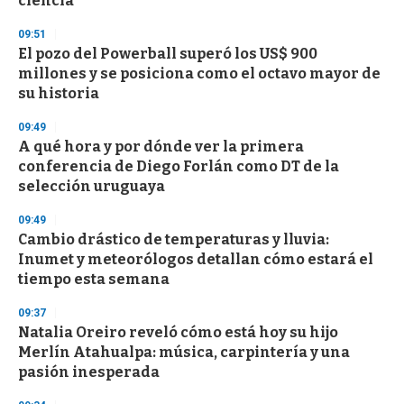
ciencia
d
s
09:51
El pozo del Powerball superó los US$ 900
millones y se posiciona como el octavo mayor de
su historia
09:49
A qué hora y por dónde ver la primera
conferencia de Diego Forlán como DT de la
selección uruguaya
09:49
Cambio drástico de temperaturas y lluvia:
Inumet y meteorólogos detallan cómo estará el
tiempo esta semana
09:37
Natalia Oreiro reveló cómo está hoy su hijo
Merlín Atahualpa: música, carpintería y una
pasión inesperada