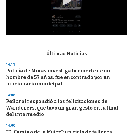
0
s
e
c
Últimas Noticias
o
n
14:11
d
Policía de Minas investiga la muerte de un
s
o
hombre de 57 años: fue encontrado por un
f
funcionario municipal
3
3
s
14:08
e
Peñarol respondió a las felicitaciones de
c
Wanderers, que tuvo un gran gesto en la final
o
n
del Intermedio
d
s
14:00
"El Camino de la Mujer": un ciclo de talleres,