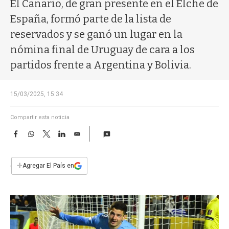
a
El Canario, de gran presente en el Elche de
España, formó parte de la lista de
reservados y se ganó un lugar en la
nómina final de Uruguay de cara a los
partidos frente a Argentina y Bolivia.
15/03/2025, 15:34
Compartir esta noticia
F
W
T
L
E
a
h
w
i
m
c
a
i
n
a
e
t
t
k
i
+
Agregar El País en
b
s
t
e
l
o
A
e
d
o
p
r
I
k
p
n