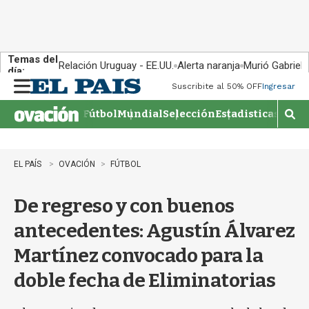
Temas del
Relación Uruguay - EE.UU.
Alerta naranja
Murió Gabriel 
día:
Suscribite al 50% OFF
Ingresar
M
e
Fútbol
Mundial
Selección
Estadisticas
Agen
n
M
u
o
s
t
EL PAÍS
OVACIÓN
FÚTBOL
r
a
De regreso y con buenos
r
b
antecedentes: Agustín Álvarez
�
s
Martínez convocado para la
q
u
doble fecha de Eliminatorias
e
d