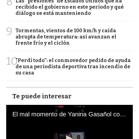
8
Las "presiones" de Estados Unidos que ha
recibido el gobierno en este período y qué
diálogo se está manteniendo
9
Tormentas, vientos de 100 km/h y caída
abrupta de temperatura: así avanzan el
frente frío y el ciclón
10
"Perdí todo": el conmovedor pedido de ayuda
de una periodista deportiva tras incendio de
su casa
Te puede interesar
El mal momento de Yanina Gasañol con un hincha argentino en "Subrayado"