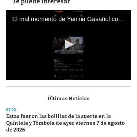
Te puede interesar
El mal momento de Yanina Gasañol con un hincha argentino en "Subrayado"
0
s
e
c
Últimas Noticias
o
n
07:00
d
Estas fueron las bolillas de la suerte en la
s
o
Quiniela y Tómbola de ayer viernes 7 de agosto
f
de 2026
3
3