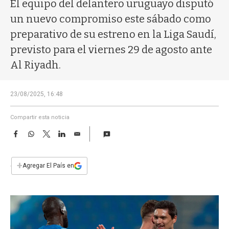
a
El equipo del delantero uruguayo disputó
un nuevo compromiso este sábado como
preparativo de su estreno en la Liga Saudí,
previsto para el viernes 29 de agosto ante
Al Riyadh.
23/08/2025, 16:48
Compartir esta noticia
F
W
T
L
E
a
h
w
i
m
c
a
i
n
a
e
t
t
k
i
+
Agregar El País en
b
s
t
e
l
o
A
e
d
o
p
r
I
k
p
n