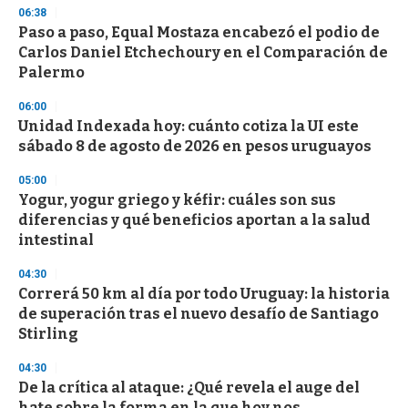
s
06:38
e
Paso a paso, Equal Mostaza encabezó el podio de
c
Carlos Daniel Etchechoury en el Comparación de
o
n
Palermo
d
s
06:00
Unidad Indexada hoy: cuánto cotiza la UI este
sábado 8 de agosto de 2026 en pesos uruguayos
05:00
Yogur, yogur griego y kéfir: cuáles son sus
diferencias y qué beneficios aportan a la salud
intestinal
04:30
Correrá 50 km al día por todo Uruguay: la historia
de superación tras el nuevo desafío de Santiago
Stirling
04:30
De la crítica al ataque: ¿Qué revela el auge del
hate sobre la forma en la que hoy nos