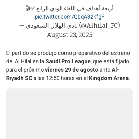
أربعة أهداف في اللقاء الودي الرابع ✅🎬
pic.twitter.com/QbqA3zkfgF
— نادي الهلال السعودي (@Alhilal_FC)
August 23, 2025
El partido se produjo como preparativo del estreno
del Al Hilal en la
Saudí Pro League
, que está fijado
para el próximo
viernes 29 de agosto
ante
Al-
Riyadh SC
a las 12:50 horas en el
Kingdom Arena
.