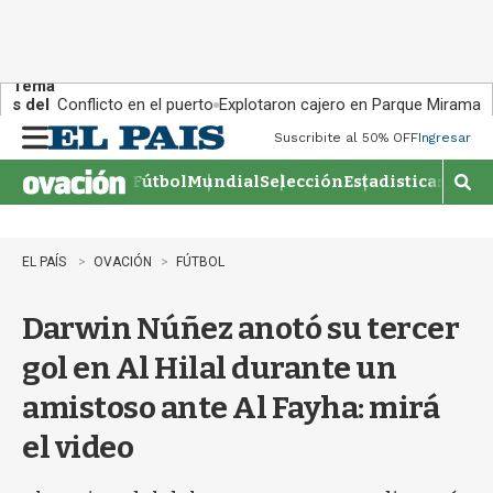
Tema
s del
Conflicto en el puerto
Explotaron cajero en Parque Miramar
día:
Suscribite al 50% OFF
Ingresar
M
e
Fútbol
Mundial
Selección
Estadisticas
Agen
n
M
u
o
s
t
EL PAÍS
OVACIÓN
FÚTBOL
r
a
Darwin Núñez anotó su tercer
r
b
gol en Al Hilal durante un
�
s
amistoso ante Al Fayha: mirá
q
u
el video
e
d