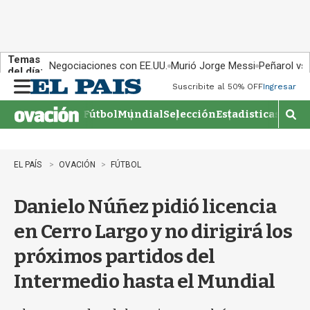
Temas
Negociaciones con EE.UU.
Murió Jorge Messi
Peñarol vs
del día:
Suscribite al 50% OFF
Ingresar
M
e
Fútbol
Mundial
Selección
Estadisticas
Agen
n
M
u
o
s
t
EL PAÍS
OVACIÓN
FÚTBOL
r
a
Danielo Núñez pidió licencia
r
b
en Cerro Largo y no dirigirá los
�
s
próximos partidos del
q
u
Intermedio hasta el Mundial
e
d