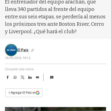
a
El entrenador del equipo arachán, que
lleva 340 partidos al frente del equipo
entre sus seis etapas, se perdería al menos
los próximos tres ante Boston River, Cerro
y Liverpool. ¿Qué hará el club?
El País
18/05/2026, 18:12
Compartir esta noticia
F
W
T
L
E
a
h
w
i
m
c
a
i
n
a
e
t
t
k
i
+
Agregar El País en
b
s
t
e
l
o
A
e
d
o
p
r
I
k
p
n