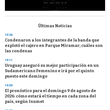
0
s
e
c
Últimas Noticias
o
n
19:34
d
Condenaron a los integrantes de la banda que
s
o
explotó el cajero en Parque Miramar; cuáles son
f
las condenas
3
3
s
19:11
e
Uruguay aseguró su mejor participación en un
c
Sudamericano Femenino e irá por el quinto
o
n
puesto este domingo
d
s
19:09
El pronóstico para el domingo 9 de agosto de
2026: cómo estará el tiempo en cada zona del
país, según Inumet