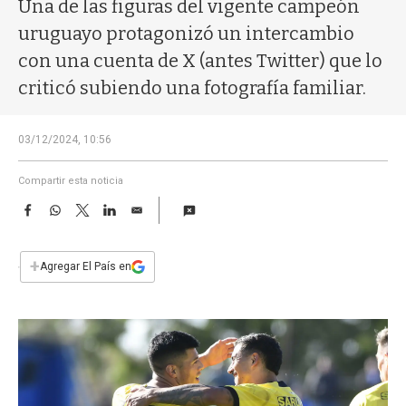
a
Una de las figuras del vigente campeón
uruguayo protagonizó un intercambio
con una cuenta de X (antes Twitter) que lo
criticó subiendo una fotografía familiar.
03/12/2024, 10:56
Compartir esta noticia
F
W
T
L
E
a
h
w
i
m
c
a
i
n
a
e
t
t
k
i
+
Agregar El País en
b
s
t
e
l
o
A
e
d
o
p
r
I
k
p
n