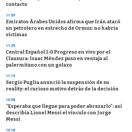
c
contacto
o
n
d
11:59
s
Emiratos Árabes Unidos afirma que Irán atacó
un petrolero en estrecho de Ormuz: no habría
víctimas
11:29
Central Español 1-0 Progreso en vivo por el
Clausura: Isaac Méndez puso en ventaja al
palermitano con un golazo
11:19
Sergio Puglia anunció la suspensión de su
reality: el curioso motivo detrás de la decisión
10:58
"Esperaba que llegue para poder abrazarlo": así
describía Lionel Messi el vínculo con Jorge
Messi
10:18