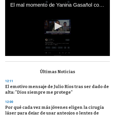
El mal momento de Yanina Gasañol con un hincha argentino en "Subrayado"
0
s
e
c
Últimas Noticias
o
n
12:11
d
El emotivo mensaje de Julio Ríos tras ser dado de
s
o
alta: "Dios siempre me protege"
f
3
12:00
3
s
Por qué cada vez más jóvenes eligen la cirugía
e
láser para dejar de usar anteojos o lentes de