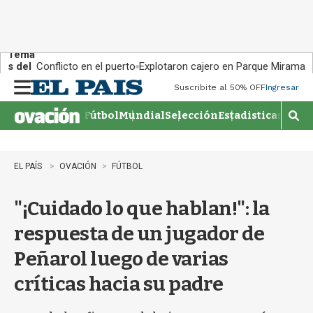
Tema
s del
Conflicto en el puerto
Explotaron cajero en Parque Miramar
día:
Suscribite al 50% OFF
Ingresar
M
e
Fútbol
Mundial
Selección
Estadisticas
Agen
n
M
u
o
s
t
EL PAÍS
OVACIÓN
FÚTBOL
r
a
"¡Cuidado lo que hablan!": la
r
b
respuesta de un jugador de
�
s
Peñarol luego de varias
q
u
críticas hacia su padre
e
d