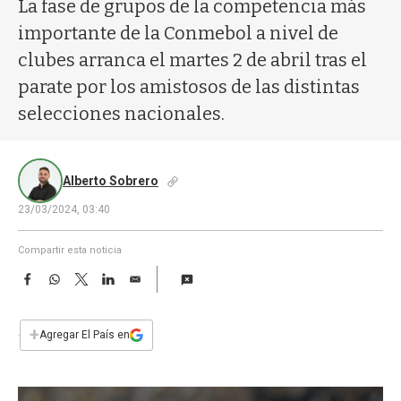
a
La fase de grupos de la competencia más
importante de la Conmebol a nivel de
clubes arranca el martes 2 de abril tras el
parate por los amistosos de las distintas
selecciones nacionales.
Alberto Sobrero
23/03/2024, 03:40
Compartir esta noticia
F
W
T
L
E
a
h
w
i
m
c
a
i
n
a
e
t
t
k
i
+
Agregar El País en
b
s
t
e
l
o
A
e
d
o
p
r
I
k
p
n