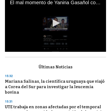
El mal momento de Yanina Gasañol con un hincha argentino en "Subrayado"
0
s
e
c
Últimas Noticias
o
n
15:32
d
Mariana Salinas, la científica uruguaya que viajó
s
o
a Corea del Sur para investigar la leucemia
f
bovina
3
3
s
15:31
e
UTE trabaja en zonas afectadas por el temporal
c