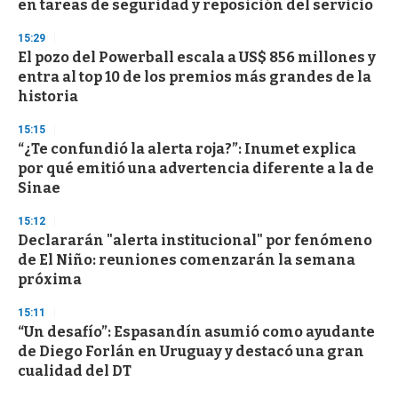
en tareas de seguridad y reposición del servicio
o
n
d
15:29
s
El pozo del Powerball escala a US$ 856 millones y
entra al top 10 de los premios más grandes de la
historia
15:15
“¿Te confundió la alerta roja?”: Inumet explica
por qué emitió una advertencia diferente a la de
Sinae
15:12
Declararán "alerta institucional" por fenómeno
de El Niño: reuniones comenzarán la semana
próxima
15:11
“Un desafío”: Espasandín asumió como ayudante
de Diego Forlán en Uruguay y destacó una gran
cualidad del DT