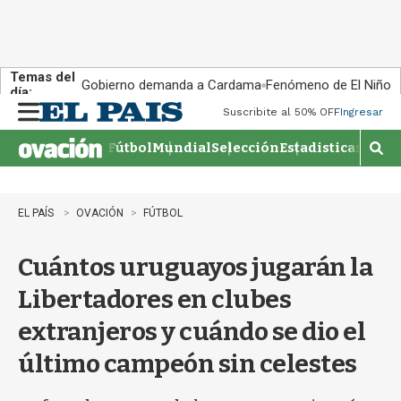
Temas del
Gobierno demanda a Cardama
Fenómeno de El Niño
día:
Suscribite al 50% OFF
Ingresar
M
e
Fútbol
Mundial
Selección
Estadisticas
Agen
n
M
u
o
s
t
EL PAÍS
OVACIÓN
FÚTBOL
r
a
Cuántos uruguayos jugarán la
r
b
Libertadores en clubes
�
s
extranjeros y cuándo se dio el
q
u
último campeón sin celestes
e
d