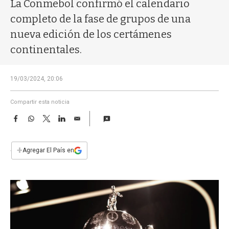
a
La Conmebol confirmó el calendario
completo de la fase de grupos de una
nueva edición de los certámenes
continentales.
19/03/2024, 20:06
Compartir esta noticia
F
W
T
L
E
a
h
w
i
m
c
a
i
n
a
e
t
t
k
i
+
Agregar El País en
b
s
t
e
l
o
A
e
d
o
p
r
I
k
p
n