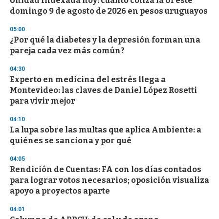
Unidad Indexada hoy: cuánto cotiza la UI este
o
domingo 9 de agosto de 2026 en pesos uruguayos
f
3
05:00
3
s
¿Por qué la diabetes y la depresión forman una
e
pareja cada vez más común?
c
o
04:30
n
d
Experto en medicina del estrés llega a
s
Montevideo: las claves de Daniel López Rosetti
para vivir mejor
04:10
La lupa sobre las multas que aplica Ambiente: a
quiénes se sanciona y por qué
04:05
Rendición de Cuentas: FA con los días contados
para lograr votos necesarios; oposición visualiza
apoyo a proyectos aparte
04:01