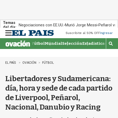
Temas
Negociaciones con EE.UU.
Murió Jorge Messi
Peñarol vs
del día:
Suscribite al 50% OFF
Ingresar
M
e
Fútbol
Mundial
Selección
Estadisticas
Agen
n
M
u
o
s
t
EL PAÍS
OVACIÓN
FÚTBOL
r
a
Libertadores y Sudamericana:
r
b
día, hora y sede de cada partido
�
s
de Liverpool, Peñarol,
q
u
Nacional, Danubio y Racing
e
d