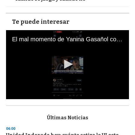
Te puede interesar
El mal momento de Yanina Gasañol con un hincha argentino en "Subrayado"
0
s
e
c
Últimas Noticias
o
n
06:00
d
s