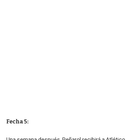
Fecha 5:
Una semana después, Peñarol recibirá a Atlético