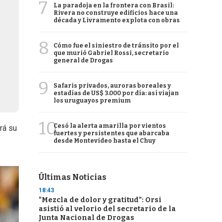
7
La paradoja en la frontera con Brasil:
Rivera no construye edificios hace una
década y Livramento explota con obras
8
Cómo fue el siniestro de tránsito por el
que murió Gabriel Rossi, secretario
general de Drogas
9
Safaris privados, auroras boreales y
estadías de US$ 3.000 por día: así viajan
los uruguayos premium
10
Cesó la alerta amarilla por vientos
rá su
fuertes y persistentes que abarcaba
desde Montevideo hasta el Chuy
Últimas Noticias
18:43
"Mezcla de dolor y gratitud": Orsi
asistió al velorio del secretario de la
Junta Nacional de Drogas