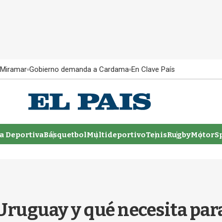
 Miramar
Gobierno demanda a Cardama
En Clave País
 Deportiva
Básquetbol
Multideportivo
Tenis
Rugby
MotorSp
ruguay y qué necesita para 