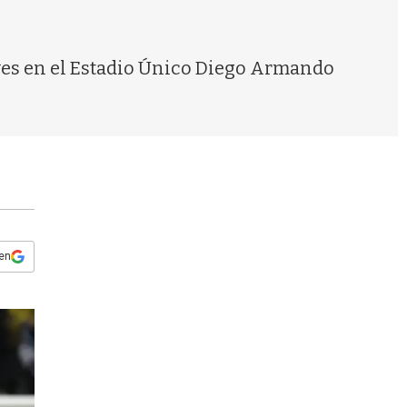
s
q
u
e
eves en el Estadio Único Diego Armando
d
a
 en