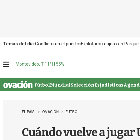
Temas del día:
Conflicto en el puerto
Explotaron cajero en Parque
Montevideo, T 11° H 55%
M
e
n
u
Fútbol
Mundial
Selección
Estadisticas
Agenda
EL PAÍS
OVACIÓN
FÚTBOL
Cuándo vuelve a jugar U