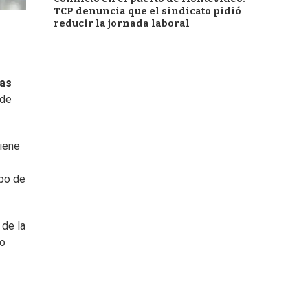
TCP denuncia que el sindicato pidió
reducir la jornada laboral
nas
 de
tiene
upo de
 de la
po