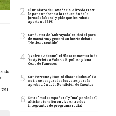
2
El ministro de Ganadería, Alfredo Fratti,
le pone un freno a la reducción de la
jornada laboral y pide que los robots
aporten al BPS
3
Conductor de "Subrayado" criticó el paro
de maestros y generó un fuerte debate:
"No tiene sentido"
4
"¡Volvé a Adeom!": el filoso comentario de
Yesty Prieto a Valeria Ripoll en plena
Cena de Famosos
tando
5
Con Perrone y Manini distanciados, el FA
.
no tiene asegurados los votos para la
aprobación de la Rendición de Cuentas
 tras
6
Entre "mal compañero" y "mal perdedor",
altísima tensión en vivo entre dos
integrantes de programa radial