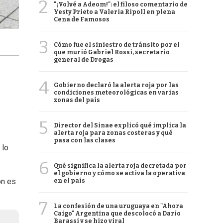
2
"¡Volvé a Adeom!": el filoso comentario de
Yesty Prieto a Valeria Ripoll en plena
Cena de Famosos
3
Cómo fue el siniestro de tránsito por el
que murió Gabriel Rossi, secretario
general de Drogas
4
Gobierno declaró la alerta roja por las
condiciones meteorológicas en varias
zonas del país
5
Director del Sinae explicó qué implica la
alerta roja para zonas costeras y qué
pasa con las clases
 lo
6
Qué significa la alerta roja decretada por
el gobierno y cómo se activa la operativa
ón es
en el país
7
La confesión de una uruguaya en "Ahora
Caigo" Argentina que descolocó a Darío
Barassi y se hizo viral