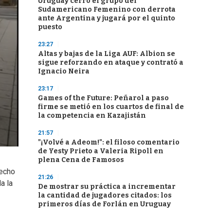
Uruguay cerró el grupo del
Sudamericano Femenino con derrota
ante Argentina y jugará por el quinto
puesto
23:27
Altas y bajas de la Liga AUF: Albion se
sigue reforzando en ataque y contrató a
Ignacio Neira
23:17
Games of the Future: Peñarol a paso
firme se metió en los cuartos de final de
la competencia en Kazajistán
21:57
"¡Volvé a Adeom!": el filoso comentario
de Yesty Prieto a Valeria Ripoll en
plena Cena de Famosos
hecho
21:26
a la
De mostrar su práctica a incrementar
la cantidad de jugadores citados: los
primeros días de Forlán en Uruguay