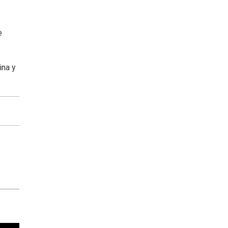
e
ina y