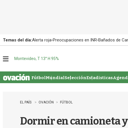
Temas del día:
Alerta roja
Preocupaciones en INR
Bañados de Ca
Montevideo, T 13° H 95%
M
e
n
u
Fútbol
Mundial
Selección
Estadisticas
Agenda
EL PAÍS
OVACIÓN
FÚTBOL
Dormir en camioneta y 