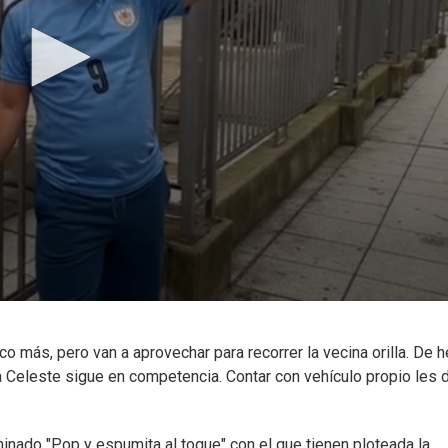
oco más, pero van a aprovechar para recorrer la vecina orilla. De 
la Celeste sigue en competencia. Contar con vehículo propio les d
ado "Pop y espumita al toque" con el que tienen ploteada la