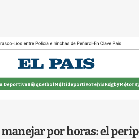
rrasco
Líos entre Policía e hinchas de Peñarol
En Clave País
 Deportiva
Básquetbol
Multideportivo
Tenis
Rugby
MotorSp
manejar por horas: el peri