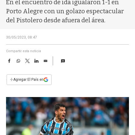
a
En el encuentro de ida igualaron 1-1 en
Porto Alegre con un golazo espectacular
del Pistolero desde afuera del área.
30/05/2023, 08:47
Compartir esta noticia
F
W
T
L
E
a
h
w
i
m
c
a
i
n
a
e
t
t
k
i
+
Agregar El País en
b
s
t
e
l
o
A
e
d
o
p
r
I
k
p
n