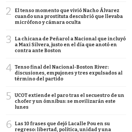
2
El tenso momento que vivió Nacho Álvarez
cuando una prostituta descubrió que llevaba
micrófono y cámara oculta
3
La chicana de Peñarol a Nacional que incluyó
a Maxi Silvera, justo en el día que anotó en
contra ante Boston
4
Tenso final del Nacional-Boston River:
discusiones, empujones y tres expulsados al
término del partido
5
UCOT extiende el paro tras el secuestro de un
chofer y un ómnibus: se movilizarán este
lunes
6
Las 10 frases que dejó Lacalle Pou en su
regreso: libertad, política, unidad y una