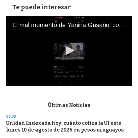
Te puede interesar
El mal momento de Yanina Gasañol con un hincha argentino en "Subrayado"
0
s
e
c
Últimas Noticias
o
n
06:00
d
Unidad Indexada hoy: cuánto cotiza la UI este
s
o
lunes 10 de agosto de 2026 en pesos uruguayos
f
3