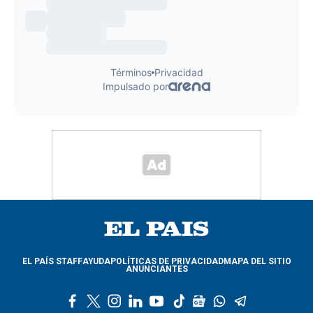
EL PAÍS STAFF
AYUDA
POLÍTICAS DE PRIVACIDAD
MAPA DEL SITIO
ANUNCIANTES
f
t
i
l
y
t
g
w
t