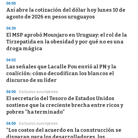
06:00
3
s
Así abre la cotización del dólar hoy lunes 10 de
e
agosto de 2026 en pesos uruguayos
c
o
04:30
n
d
El MSP aprobó Mounjaro en Uruguay: el rol de la
s
Tirzepatida en la obesidad y por qué no es una
droga mágica
04:02
Las señales que Lacalle Pou envió al PN y la
coalición: cómo decodifican los blancos el
discurso de su líder
04:00
Exclusivo suscriptores
El secretario del Tesoro de Estados Unidos
sostiene que la creciente brecha entre ricos y
pobres "ha terminado"
04:00
Exclusivo suscriptores
"Los costos del acuerdo en la construcción se
disparan para los desarrolladores, los