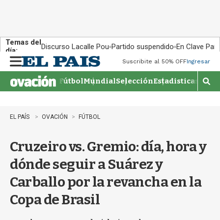
Temas del
Discurso Lacalle Pou
Partido suspendido
En Clave País
día:
Suscribite al 50% OFF
Ingresar
M
e
Fútbol
Mundial
Selección
Estadisticas
Agen
n
M
u
o
s
t
EL PAÍS
OVACIÓN
FÚTBOL
r
a
Cruzeiro vs. Gremio: día, hora y
r
b
dónde seguir a Suárez y
�
s
Carballo por la revancha en la
q
u
Copa de Brasil
e
d