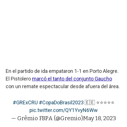
En el partido de ida empataron 1-1 en Porto Alegre.
El Pistolero
marcó el tanto del conjunto Gaucho
con un remate espectacular desde afuera del área.
#GRExCRU
#CopaDoBrasil2023
🇪🇪 ⭐️⭐️⭐️⭐️⭐️
pic.twitter.com/QY1YvyN6Ww
— Grêmio FBPA (@Gremio)
May 18, 2023