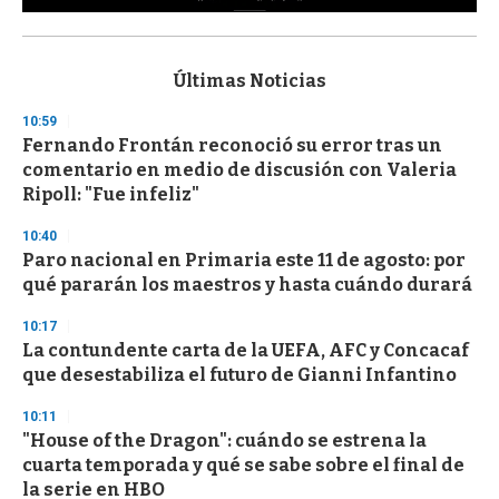
0
s
e
c
Últimas Noticias
o
n
10:59
d
Fernando Frontán reconoció su error tras un
s
o
comentario en medio de discusión con Valeria
f
Ripoll: "Fue infeliz"
3
3
s
10:40
e
Paro nacional en Primaria este 11 de agosto: por
c
qué pararán los maestros y hasta cuándo durará
o
n
d
10:17
s
La contundente carta de la UEFA, AFC y Concacaf
que desestabiliza el futuro de Gianni Infantino
10:11
"House of the Dragon": cuándo se estrena la
cuarta temporada y qué se sabe sobre el final de
la serie en HBO