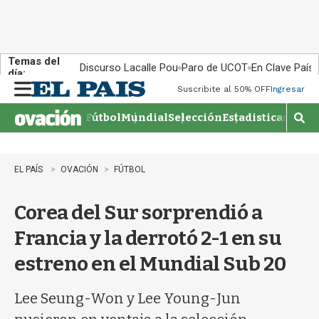
Temas del
Discurso Lacalle Pou
Paro de UCOT
En Clave País
día:
Suscribite al 50% OFF
Ingresar
M
e
Fútbol
Mundial
Selección
Estadisticas
Agen
n
M
u
o
s
t
EL PAÍS
OVACIÓN
FÚTBOL
r
a
Corea del Sur sorprendió a
r
b
Francia y la derrotó 2-1 en su
�
s
estreno en el Mundial Sub 20
q
u
e
Lee Seung-Won y Lee Young-Jun
d