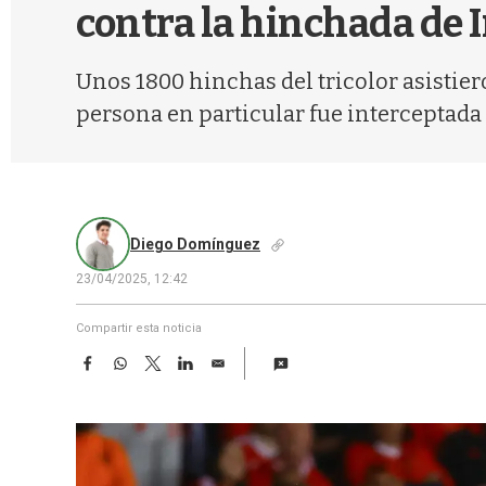
contra la hinchada de 
Unos 1800 hinchas del tricolor asistier
persona en particular fue interceptada 
Diego Domínguez
23/04/2025, 12:42
Compartir esta noticia
F
W
T
L
E
a
h
w
i
m
c
a
i
n
a
e
t
t
k
i
b
s
t
e
l
o
A
e
d