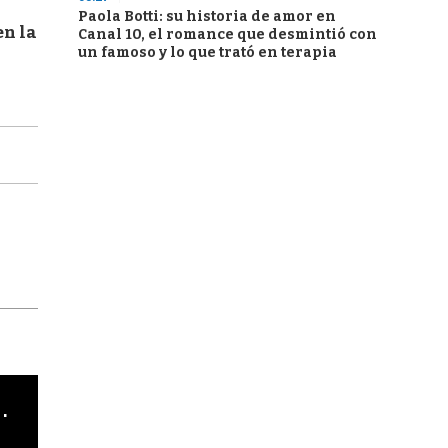
Paola Botti: su historia de amor en
en la
Canal 10, el romance que desmintió con
un famoso y lo que trató en terapia
cha argentino en "Subrayado"