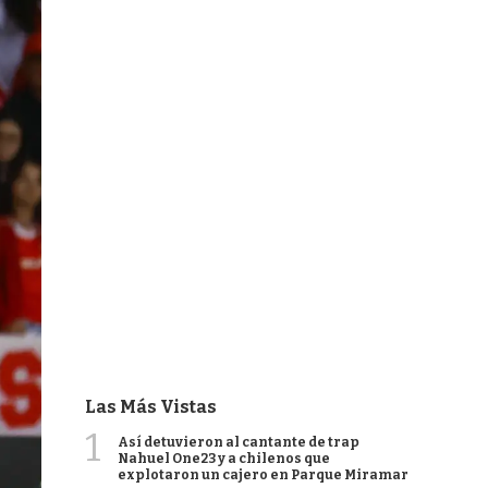
Las Más Vistas
1
Así detuvieron al cantante de trap
Nahuel One23 y a chilenos que
explotaron un cajero en Parque Miramar