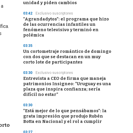
unidad y piden cambios
 a
03:42
Exclusivo suscriptores
"Agrandadytos": el programa que hizo
de las ocurrencias infantiles un
fica.
fenómeno televisivo y terminó en
s
polémica
03:35
Un cortometraje romántico de domingo
con dos que se destacan en un muy
corto lote de participantes
03:30
Exclusivo suscriptores
Entrevista a CEO de firma que maneja
patrimonios Insigneo: "Uruguay es una
plaza que inspira confianza; sería
difícil no estar"
03:30
"Está mejor de lo que pensábamos": la
grata impresión que produjo Rubén
Botta en Nacional y el rol a cumplir
orto
03:27