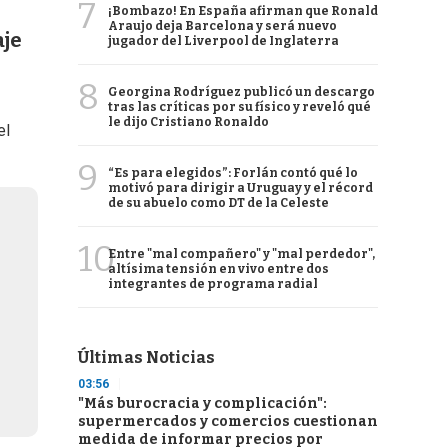
7
¡Bombazo! En España afirman que Ronald
Araujo deja Barcelona y será nuevo
aje
jugador del Liverpool de Inglaterra
8
Georgina Rodríguez publicó un descargo
tras las críticas por su físico y reveló qué
le dijo Cristiano Ronaldo
el
9
“Es para elegidos”: Forlán contó qué lo
motivó para dirigir a Uruguay y el récord
de su abuelo como DT de la Celeste
10
Entre "mal compañero" y "mal perdedor",
altísima tensión en vivo entre dos
integrantes de programa radial
Últimas Noticias
03:56
"Más burocracia y complicación":
supermercados y comercios cuestionan
medida de informar precios por