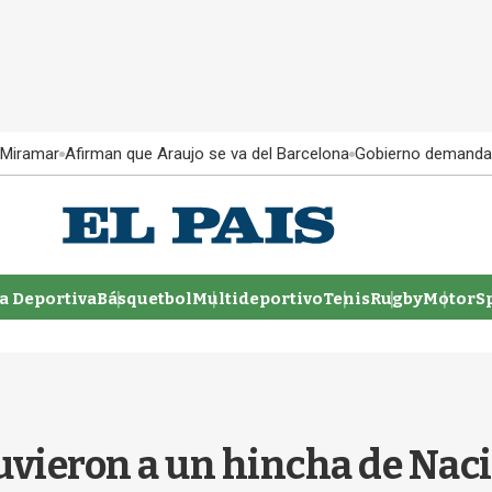
 Miramar
Afirman que Araujo se va del Barcelona
Gobierno demanda
 Deportiva
Básquetbol
Multideportivo
Tenis
Rugby
MotorSp
uvieron a un hincha de Naci