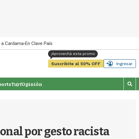
 a Cardama
En Clave País
Suscribite al 50% OFF
Ingresar
orts
Turf
Opinión
M
o
s
t
r
a
r
onal por gesto racista
b
�