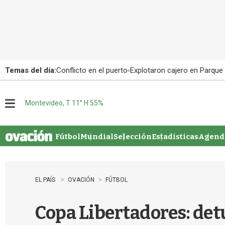
Temas del día:
Conflicto en el puerto
Explotaron cajero en Parque
Montevideo, T 11° H 55%
M
e
n
u
Fútbol
Mundial
Selección
Estadisticas
Agenda
EL PAÍS
OVACIÓN
FÚTBOL
Copa Libertadores: det