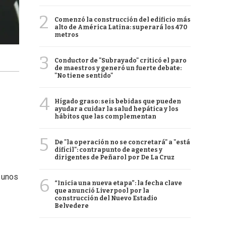
2
Comenzó la construcción del edificio más
alto de América Latina: superará los 470
metros
3
Conductor de "Subrayado" criticó el paro
de maestros y generó un fuerte debate:
"No tiene sentido"
4
Hígado graso: seis bebidas que pueden
ayudar a cuidar la salud hepática y los
hábitos que las complementan
5
De "la operación no se concretará" a "está
difícil": contrapunto de agentes y
dirigentes de Peñarol por De La Cruz
 unos
6
“Inicia una nueva etapa”: la fecha clave
que anunció Liverpool por la
construcción del Nuevo Estadio
Belvedere