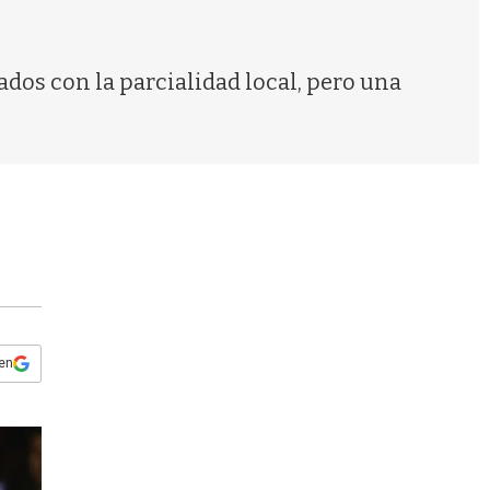
s
q
u
e
ados con la parcialidad local, pero una
d
a
 en