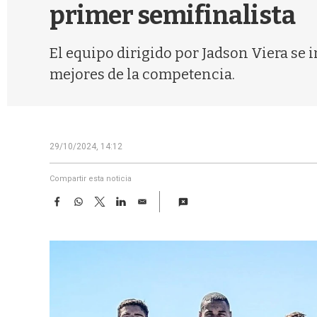
primer semifinalista
El equipo dirigido por Jadson Viera se 
mejores de la competencia.
29/10/2024, 14:12
Compartir esta noticia
F
W
T
L
E
a
h
w
i
m
c
a
i
n
a
e
t
t
k
i
b
s
t
e
l
o
A
e
d
o
p
r
I
k
p
n