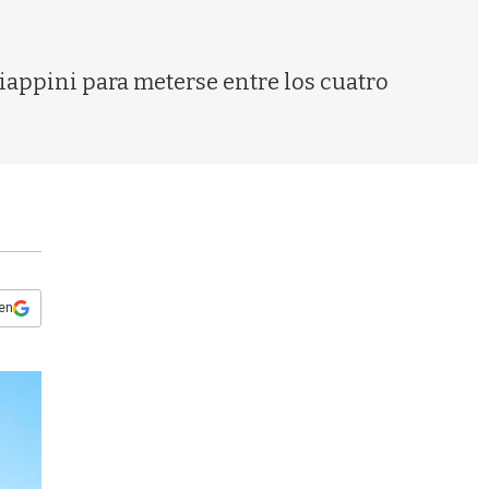
s
q
u
e
iappini para meterse entre los cuatro
d
a
 en