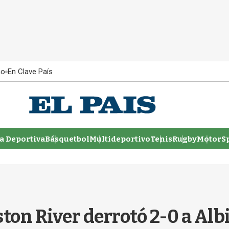
ño
En Clave País
 Deportiva
Básquetbol
Multideportivo
Tenis
Rugby
MotorSp
n River derrotó 2-0 a Albio