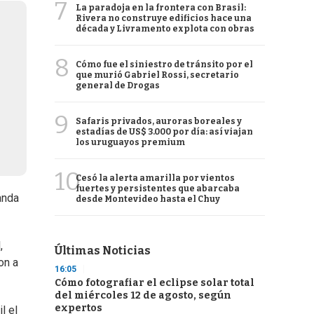
7
La paradoja en la frontera con Brasil:
Rivera no construye edificios hace una
década y Livramento explota con obras
8
Cómo fue el siniestro de tránsito por el
que murió Gabriel Rossi, secretario
general de Drogas
9
Safaris privados, auroras boreales y
estadías de US$ 3.000 por día: así viajan
los uruguayos premium
10
Cesó la alerta amarilla por vientos
fuertes y persistentes que abarcaba
anda
desde Montevideo hasta el Chuy
,
Últimas Noticias
on a
16:05
Cómo fotografiar el eclipse solar total
del miércoles 12 de agosto, según
expertos
l el