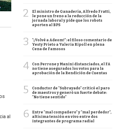
2
El ministro de Ganadería, Alfredo Fratti,
le pone un freno a la reducción de la
jornada laboral y pide que los robots
aporten al BPS
3
"¡Volvé a Adeom!": el filoso comentario de
Yesty Prieto a Valeria Ripoll en plena
Cena de Famosos
4
Con Perrone y Manini distanciados, el FA
no tiene asegurados los votos para la
aprobación de la Rendición de Cuentas
5
Conductor de "Subrayado" criticó el paro
de maestros y generó un fuerte debate:
dos
"No tiene sentido"
6
Entre "mal compañero" y "mal perdedor",
cia al
altísima tensión en vivo entre dos
integrantes de programa radial