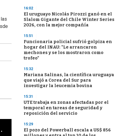
16:02
El uruguayo Nicolás Pirozzi ganó en el
 las
Slalom Gigante del Chile Winter Series
2026, con la mejor compañía
esde
15:51
Funcionaria policial sufrió golpiza en
hogar del INAU: "Le arrancaron
mechones y se los mostraron como
trofeo"
15:32
Mariana Salinas, la científica uruguaya
que viajó a Corea del Sur para
investigar la leucemia bovina
15:31
UTE trabaja en zonas afectadas por el
temporal en tareas de seguridad y
reposición del servicio
15:29
cha argentino en "Subrayado"
El pozo del Powerball escala a US$ 856
millones y entra al top 10 de los