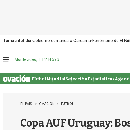
Temas del día:
Gobierno demanda a Cardama
Fenómeno de El Ni
Montevideo, T 11° H 59%
M
e
n
u
Fútbol
Mundial
Selección
Estadisticas
Agenda
EL PAÍS
OVACIÓN
FÚTBOL
Copa AUF Uruguay: Bosto