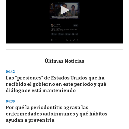
0
s
e
c
Últimas Noticias
o
n
04:42
d
Las "presiones" de Estados Unidos que ha
s
o
recibido el gobierno en este período y qué
f
diálogo se está manteniendo
3
3
s
04:30
e
Por qué la periodontitis agrava las
c
enfermedades autoinmunes y qué hábitos
o
n
ayudan a prevenirla
d
s