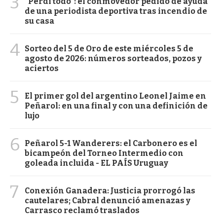
3
"Perdí todo": el conmovedor pedido de ayuda
de una periodista deportiva tras incendio de
su casa
4
Sorteo del 5 de Oro de este miércoles 5 de
agosto de 2026: números sorteados, pozos y
aciertos
5
El primer gol del argentino Leonel Jaime en
Peñarol: en una final y con una definición de
lujo
6
Peñarol 5-1 Wanderers: el Carbonero es el
bicampeón del Torneo Intermedio con
goleada incluida - EL PAÍS Uruguay
7
Conexión Ganadera: Justicia prorrogó las
cautelares; Cabral denunció amenazas y
Carrasco reclamó traslados