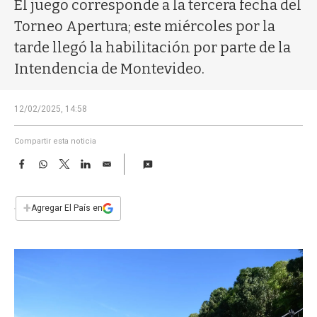
a
El juego corresponde a la tercera fecha del
Torneo Apertura; este miércoles por la
tarde llegó la habilitación por parte de la
Intendencia de Montevideo.
12/02/2025, 14:58
Compartir esta noticia
F
W
T
L
E
a
h
w
i
m
c
a
i
n
a
e
t
t
k
i
+
Agregar El País en
b
s
t
e
l
o
A
e
d
o
p
r
I
k
p
n