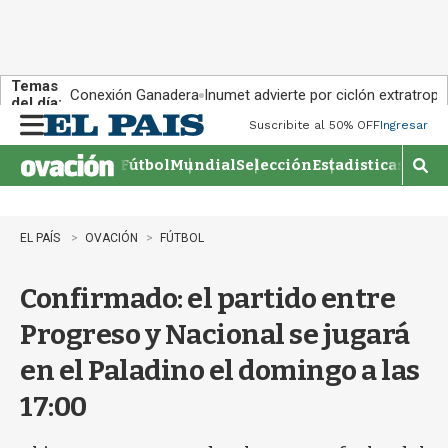
Temas
Conexión Ganadera
Inumet advierte por ciclón extratropi
del día:
Suscribite al 50% OFF
Ingresar
M
e
Fútbol
Mundial
Selección
Estadisticas
Agen
n
M
u
o
s
t
EL PAÍS
OVACIÓN
FÚTBOL
r
a
Confirmado: el partido entre
r
b
Progreso y Nacional se jugará
�
s
en el Paladino el domingo a las
q
u
17:00
e
d