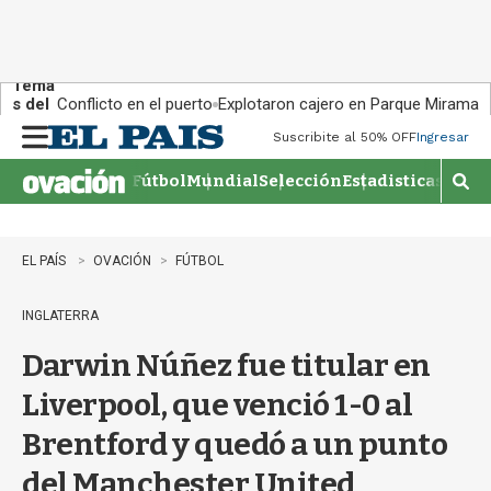
Tema
s del
Conflicto en el puerto
Explotaron cajero en Parque Miramar
día:
Suscribite al 50% OFF
Ingresar
M
e
Fútbol
Mundial
Selección
Estadisticas
Agen
n
M
u
o
s
t
EL PAÍS
OVACIÓN
FÚTBOL
r
a
INGLATERRA
r
b
Darwin Núñez fue titular en
�
s
Liverpool, que venció 1-0 al
q
u
Brentford y quedó a un punto
e
d
del Manchester United