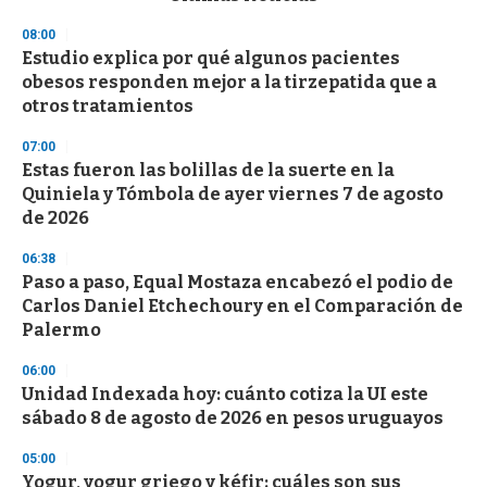
o
n
08:00
d
Estudio explica por qué algunos pacientes
s
o
obesos responden mejor a la tirzepatida que a
f
otros tratamientos
3
3
s
07:00
e
Estas fueron las bolillas de la suerte en la
c
Quiniela y Tómbola de ayer viernes 7 de agosto
o
n
de 2026
d
s
06:38
Paso a paso, Equal Mostaza encabezó el podio de
Carlos Daniel Etchechoury en el Comparación de
Palermo
06:00
Unidad Indexada hoy: cuánto cotiza la UI este
sábado 8 de agosto de 2026 en pesos uruguayos
05:00
Yogur, yogur griego y kéfir: cuáles son sus