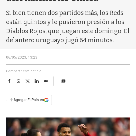
a
Si bien tienen dos partidos más, los Reds
están quintos y le pusieron presión a los
Diablos Rojos, que juegan este domingo. El
delantero uruguayo jugó 64 minutos.
06/05/2023, 13:23
Compartir esta noticia
F
W
T
L
E
a
h
w
i
m
c
a
i
n
a
e
t
t
k
i
+
Agregar El País en
b
s
t
e
l
o
A
e
d
o
p
r
I
k
p
n