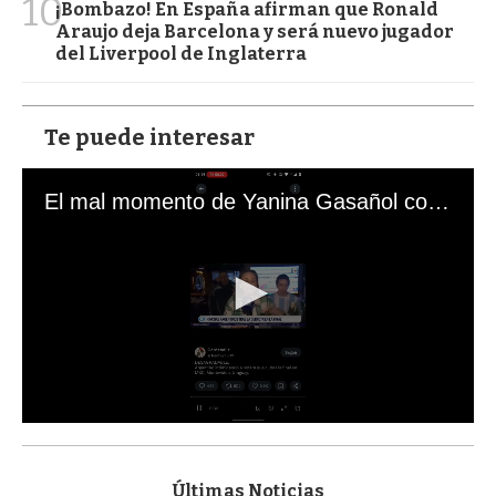
10
¡Bombazo! En España afirman que Ronald
Araujo deja Barcelona y será nuevo jugador
del Liverpool de Inglaterra
Te puede interesar
El mal momento de Yanina Gasañol con un hincha argentino en "Subrayado"
0
s
e
c
Últimas Noticias