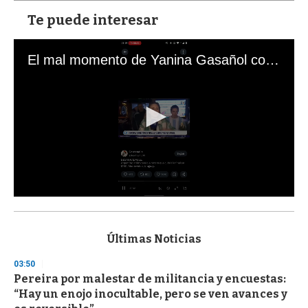
Te puede interesar
El mal momento de Yanina Gasañol con un hincha argentino en "Subrayado"
0
s
e
c
Últimas Noticias
o
n
03:50
d
Pereira por malestar de militancia y encuestas:
s
o
“Hay un enojo inocultable, pero se ven avances y
f