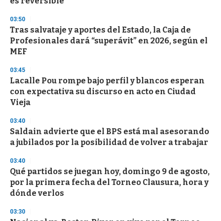
es reversible”
3
3
s
03:50
e
Tras salvataje y aportes del Estado, la Caja de
c
Profesionales dará “superávit” en 2026, según el
o
n
MEF
d
s
03:45
Lacalle Pou rompe bajo perfil y blancos esperan
con expectativa su discurso en acto en Ciudad
Vieja
03:40
Saldain advierte que el BPS está mal asesorando
a jubilados por la posibilidad de volver a trabajar
03:40
Qué partidos se juegan hoy, domingo 9 de agosto,
por la primera fecha del Torneo Clausura, hora y
dónde verlos
03:30