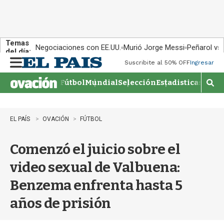
Temas
Negociaciones con EE.UU.
Murió Jorge Messi
Peñarol vs
del día:
Suscribite al 50% OFF
Ingresar
M
e
Fútbol
Mundial
Selección
Estadisticas
Agen
n
M
u
o
s
t
EL PAÍS
OVACIÓN
FÚTBOL
r
a
Comenzó el juicio sobre el
r
b
video sexual de Valbuena:
�
s
Benzema enfrenta hasta 5
q
u
años de prisión
e
d