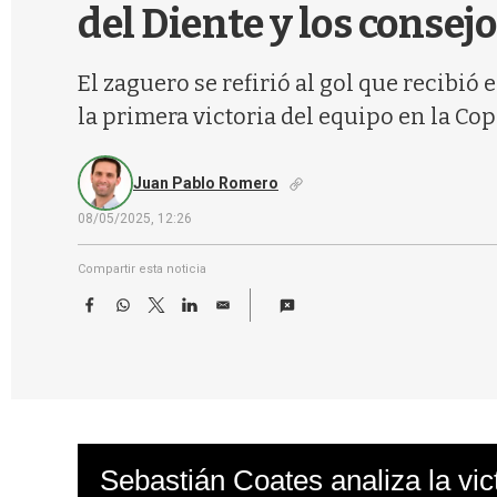
del Diente y los consejo
El zaguero se refirió al gol que recibi
la primera victoria del equipo en la Cop
Juan Pablo Romero
08/05/2025, 12:26
Compartir esta noticia
F
W
T
L
E
a
h
w
i
m
c
a
i
n
a
e
t
t
k
i
b
s
t
e
l
o
A
e
d
o
p
r
I
k
p
n