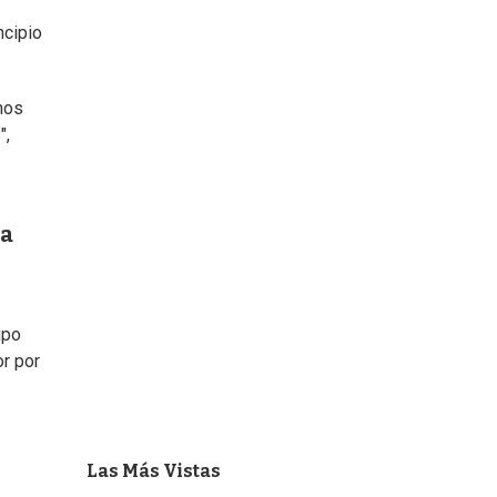
incipio
nos
",
 a
upo
or por
Las Más Vistas