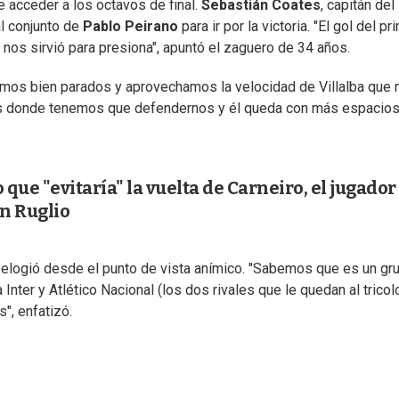
e acceder a los octavos de final.
Sebastián Coates
, capitán del
 al conjunto de
Pablo Peirano
para ir por la victoria. "El gol del pr
 nos sirvió para presiona", apuntó el zaguero de 34 años.
imos bien parados y aprovechamos la velocidad de Villalba que 
os donde tenemos que defendernos y él queda con más espacios
ue "evitaría" la vuelta de Carneiro, el jugador
on Ruglio
o elogió desde el punto de vista anímico. "Sabemos que es un gr
nter y Atlético Nacional (los dos rivales que le quedan al tricol
", enfatizó.