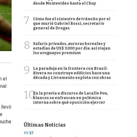
desde Montevideo hasta el Chuy
7
Cómo fue el siniestro de tránsito por el
que murió Gabriel Rossi, secretario
general de Drogas
8
Safaris privados, auroras boreales y
estadías de US$ 3.000 por día: así viajan
los uruguayos premium
9
La paradoja en la frontera con Brasil:
Rivera no construye edificios hace una
década y Livramento explota con obras
n el
onal
10
En la previa a discurso de Lacalle Pou,
blancos se enfrascan en polémica
interna sobre qué oposición ejercer
 llevó
le
 mucha
Últimas Noticias
11:37