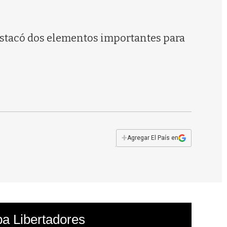
s
q
u
e
 destacó dos elementos importantes para
d
a
+
Agregar El País en