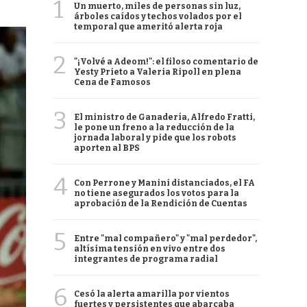
1
Un muerto, miles de personas sin luz,
árboles caídos y techos volados por el
temporal que ameritó alerta roja
2
"¡Volvé a Adeom!": el filoso comentario de
Yesty Prieto a Valeria Ripoll en plena
Cena de Famosos
3
El ministro de Ganadería, Alfredo Fratti,
le pone un freno a la reducción de la
jornada laboral y pide que los robots
aporten al BPS
4
Con Perrone y Manini distanciados, el FA
no tiene asegurados los votos para la
aprobación de la Rendición de Cuentas
5
Entre "mal compañero" y "mal perdedor",
altísima tensión en vivo entre dos
integrantes de programa radial
6
Cesó la alerta amarilla por vientos
fuertes y persistentes que abarcaba