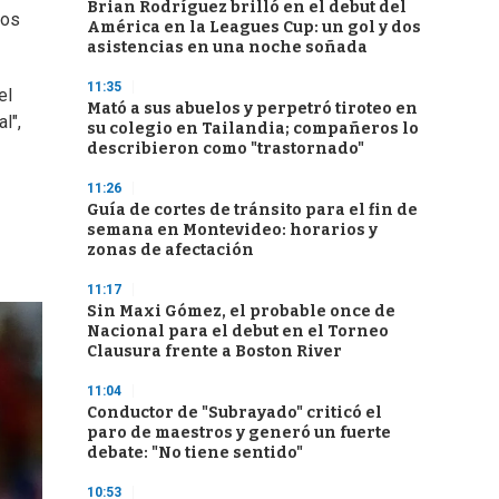
Brian Rodríguez brilló en el debut del
dos
América en la Leagues Cup: un gol y dos
asistencias en una noche soñada
11:35
el
Mató a sus abuelos y perpetró tiroteo en
l",
su colegio en Tailandia; compañeros lo
describieron como "trastornado"
11:26
Guía de cortes de tránsito para el fin de
semana en Montevideo: horarios y
zonas de afectación
11:17
Sin Maxi Gómez, el probable once de
Nacional para el debut en el Torneo
Clausura frente a Boston River
11:04
Conductor de "Subrayado" criticó el
paro de maestros y generó un fuerte
debate: "No tiene sentido"
10:53