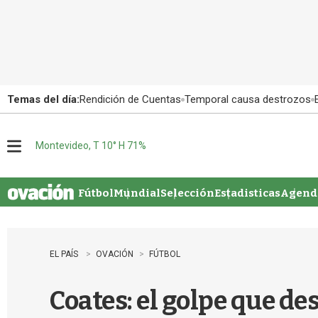
Temas del día:
Rendición de Cuentas
Temporal causa destrozos
Montevideo, T 10° H 71%
M
e
n
u
Fútbol
Mundial
Selección
Estadisticas
Agenda
EL PAÍS
OVACIÓN
FÚTBOL
Coates: el golpe que de