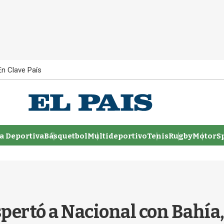
En Clave País
 Deportiva
Básquetbol
Multideportivo
Tenis
Rugby
MotorSp
spertó a Nacional con Bahía,