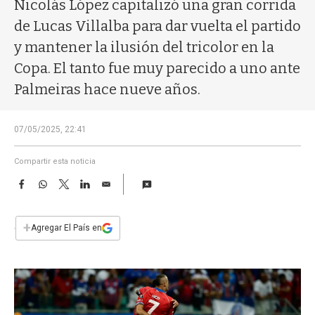
a
Nicolás López capitalizó una gran corrida
de Lucas Villalba para dar vuelta el partido
y mantener la ilusión del tricolor en la
Copa. El tanto fue muy parecido a uno ante
Palmeiras hace nueve años.
07/05/2025, 22:41
Compartir esta noticia
F
W
T
L
E
a
h
w
i
m
c
a
i
n
a
e
t
t
k
i
+
Agregar El País en
b
s
t
e
l
o
A
e
d
o
p
r
I
k
p
n