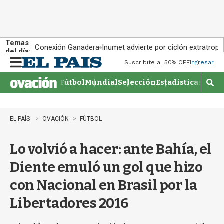
Temas
Conexión Ganadera
Inumet advierte por ciclón extratropi
del día:
Suscribite al 50% OFF
Ingresar
M
e
Fútbol
Mundial
Selección
Estadisticas
Agen
n
M
u
o
s
t
EL PAÍS
OVACIÓN
FÚTBOL
r
a
Lo volvió a hacer: ante Bahía, el
r
b
Diente emuló un gol que hizo
�
s
con Nacional en Brasil por la
q
u
Libertadores 2016
e
d