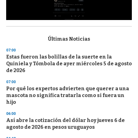
0
s
e
c
Últimas Noticias
o
n
07:00
d
Estas fueron las bolillas de la suerte en la
s
o
Quiniela y Tómbola de ayer miércoles 5 de agosto
f
de 2026
3
3
s
07:00
e
Por qué los expertos advierten que querer a una
c
mascota no significa tratarla como si fuera un
o
n
hijo
d
s
06:00
Así abre la cotización del dólar hoy jueves 6 de
agosto de 2026 en pesos uruguayos