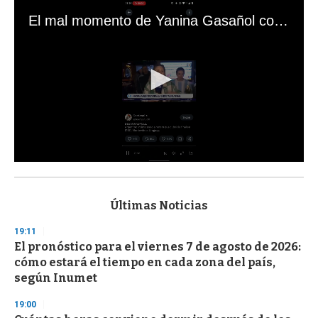
El mal momento de Yanina Gasañol con un hincha argentino en "Subrayado"
0
s
e
c
Últimas Noticias
o
n
19:11
d
El pronóstico para el viernes 7 de agosto de 2026:
s
o
cómo estará el tiempo en cada zona del país,
f
según Inumet
3
3
s
19:00
e