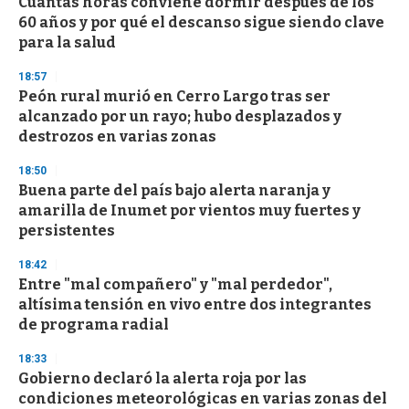
Cuántas horas conviene dormir después de los
c
60 años y por qué el descanso sigue siendo clave
o
n
para la salud
d
s
18:57
Peón rural murió en Cerro Largo tras ser
alcanzado por un rayo; hubo desplazados y
destrozos en varias zonas
18:50
Buena parte del país bajo alerta naranja y
amarilla de Inumet por vientos muy fuertes y
persistentes
18:42
Entre "mal compañero" y "mal perdedor",
altísima tensión en vivo entre dos integrantes
de programa radial
18:33
Gobierno declaró la alerta roja por las
condiciones meteorológicas en varias zonas del