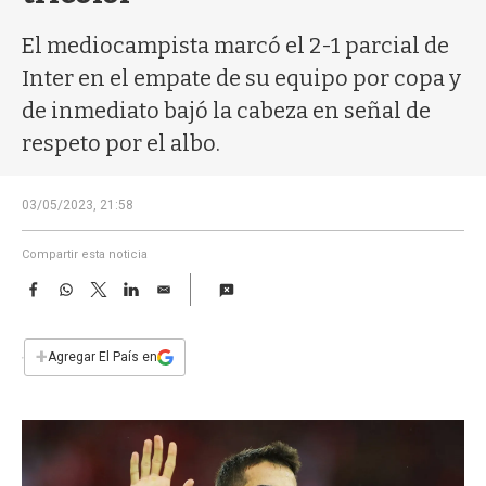
a
El mediocampista marcó el 2-1 parcial de
Inter en el empate de su equipo por copa y
de inmediato bajó la cabeza en señal de
respeto por el albo.
03/05/2023, 21:58
Compartir esta noticia
F
W
T
L
E
a
h
w
i
m
c
a
i
n
a
e
t
t
k
i
+
Agregar El País en
b
s
t
e
l
o
A
e
d
o
p
r
I
k
p
n