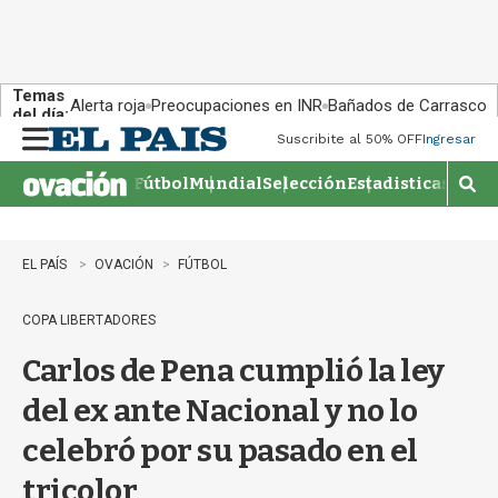
Temas
Alerta roja
Preocupaciones en INR
Bañados de Carrasco
del día:
Suscribite al 50% OFF
Ingresar
M
e
Fútbol
Mundial
Selección
Estadisticas
Agen
n
M
u
o
s
t
EL PAÍS
OVACIÓN
FÚTBOL
r
a
COPA LIBERTADORES
r
b
Carlos de Pena cumplió la ley
�
s
del ex ante Nacional y no lo
q
u
celebró por su pasado en el
e
d
tricolor