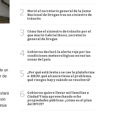
2
Murió el secretario general de la Junta
Nacional de Drogas tras un siniestro de
tránsito
3
Cómo fue el siniestro de tránsito por el
que murió Gabriel Rossi, secretario
general de Drogas
4
Gobierno declaró la alerta roja por las
condiciones meteorológicas en varias
zonas del país
de un
5
¿Por qué está lenta o se cae la plataforma
r de
e-BROU, qué alcance tiene el problema,
qué riesgos hay y cuándo se resolverá?
6
stará
Gobierno quiere llevar mil familias a
Ciudad Vieja aprovechando ocho
ción
propiedades públicas: ¿cómo es el plan
del MVOT?
inúa