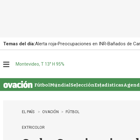
Temas del día:
Alerta roja
Preocupaciones en INR
Bañados de Ca
Montevideo, T 13° H 95%
M
e
n
u
Fútbol
Mundial
Selección
Estadisticas
Agenda
EL PAÍS
OVACIÓN
FÚTBOL
EXTRICOLOR