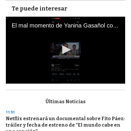
Te puede interesar
El mal momento de Yanina Gasañol con un hincha argentino en "Subrayado"
0
s
e
c
Últimas Noticias
o
n
11:51
d
Netflix estrenará un documental sobre Fito Páez:
s
o
tráiler y fecha de estreno de “El mundo cabe en
f