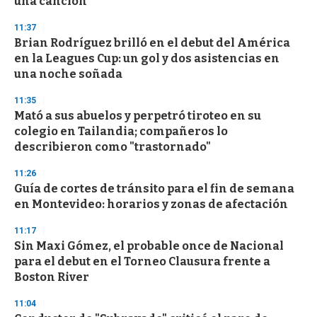
una canción”
3
3
s
11:37
e
Brian Rodríguez brilló en el debut del América
c
en la Leagues Cup: un gol y dos asistencias en
o
n
una noche soñada
d
s
11:35
Mató a sus abuelos y perpetró tiroteo en su
colegio en Tailandia; compañeros lo
describieron como "trastornado"
11:26
Guía de cortes de tránsito para el fin de semana
en Montevideo: horarios y zonas de afectación
11:17
Sin Maxi Gómez, el probable once de Nacional
para el debut en el Torneo Clausura frente a
Boston River
11:04