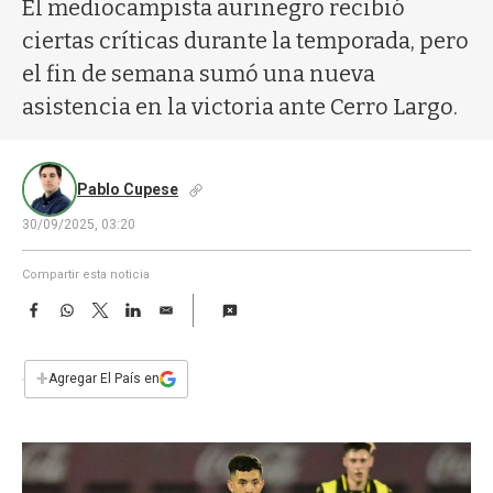
a
El mediocampista aurinegro recibió
ciertas críticas durante la temporada, pero
el fin de semana sumó una nueva
asistencia en la victoria ante Cerro Largo.
Pablo Cupese
30/09/2025, 03:20
Compartir esta noticia
F
W
T
L
E
a
h
w
i
m
c
a
i
n
a
e
t
t
k
i
+
Agregar El País en
b
s
t
e
l
o
A
e
d
o
p
r
I
k
p
n