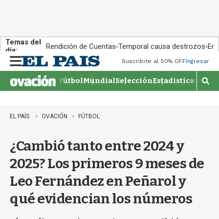
Temas del
Rendición de Cuentas
Temporal causa destrozos
En 
día:
Suscribite al 50% OFF
Ingresar
M
e
Fútbol
Mundial
Selección
Estadisticas
Agen
n
M
u
o
s
t
EL PAÍS
OVACIÓN
FÚTBOL
r
a
¿Cambió tanto entre 2024 y
r
b
2025? Los primeros 9 meses de
�
s
Leo Fernández en Peñarol y
q
u
qué evidencian los números
e
d