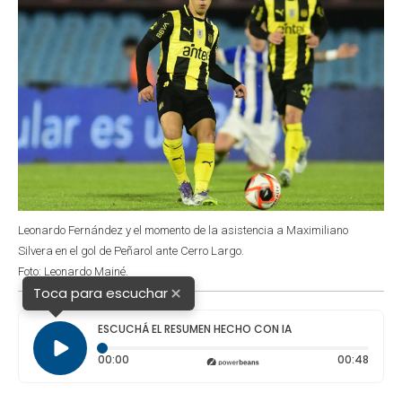
Leonardo Fernández y el momento de la asistencia a Maximiliano
Silvera en el gol de Peñarol ante Cerro Largo.
Foto: Leonardo Mainé.
×
Toca para escuchar
ESCUCHÁ EL RESUMEN HECHO CON IA
Tiempo transcurrido: 0 segundos
Durac
00:00
00:48