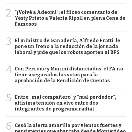
2
"¡Volvé a Adeom!": el filoso comentario de
Yesty Prieto a Valeria Ripoll en plena Cena de
Famosos
3
El ministro de Ganadería, Alfredo Fratti, le
pone un freno a la reducción de la jornada
laboral y pide que los robots aporten al BPS
4
Con Perrone y Manini distanciados, el FA no
tiene asegurados los votos para la
aprobación de la Rendición de Cuentas
5
Entre "mal compañero" y "mal perdedor",
altísima tensión en vivo entre dos
integrantes de programa radial
6
Cesó la alerta amarilla por vientos fuertes y
persistentes que abarcaba desde Montevideo