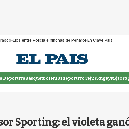
rrasco
Líos entre Policía e hinchas de Peñarol
En Clave País
 Deportiva
Básquetbol
Multideportivo
Tenis
Rugby
MotorSp
or Sporting: el violeta gan