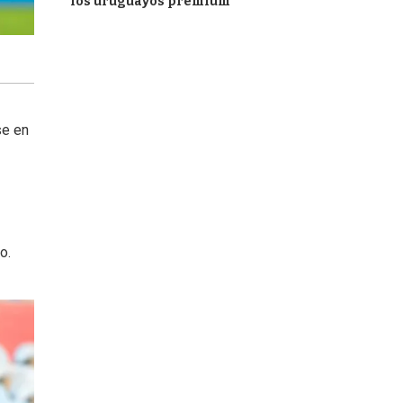
los uruguayos premium
se en
o.