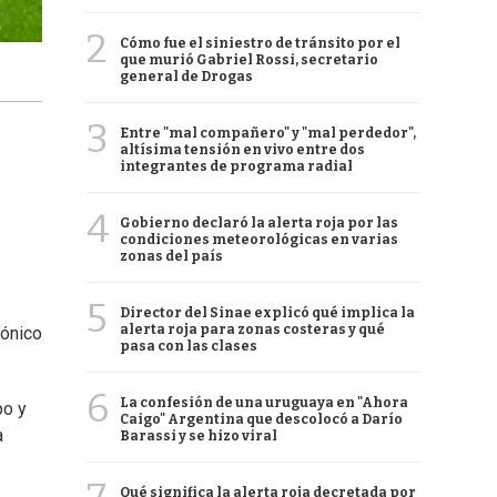
2
Cómo fue el siniestro de tránsito por el
que murió Gabriel Rossi, secretario
general de Drogas
3
Entre "mal compañero" y "mal perdedor",
altísima tensión en vivo entre dos
integrantes de programa radial
4
Gobierno declaró la alerta roja por las
condiciones meteorológicas en varias
zonas del país
5
Director del Sinae explicó qué implica la
alerta roja para zonas costeras y qué
gónico
pasa con las clases
6
La confesión de una uruguaya en "Ahora
po y
Caigo" Argentina que descolocó a Darío
a
Barassi y se hizo viral
Qué significa la alerta roja decretada por