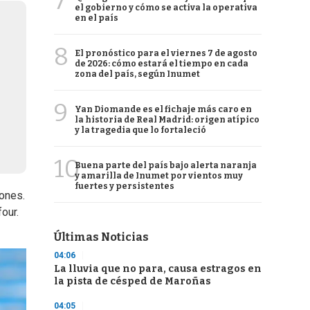
7
el gobierno y cómo se activa la operativa
en el país
8
El pronóstico para el viernes 7 de agosto
de 2026: cómo estará el tiempo en cada
zona del país, según Inumet
9
Yan Diomande es el fichaje más caro en
la historia de Real Madrid: origen atípico
y la tragedia que lo fortaleció
10
Buena parte del país bajo alerta naranja
y amarilla de Inumet por vientos muy
fuertes y persistentes
iones.
our.
Últimas Noticias
04:06
La lluvia que no para, causa estragos en
la pista de césped de Maroñas
04:05