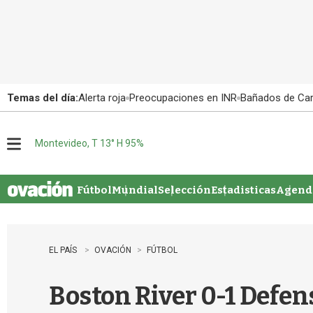
Temas del día:
Alerta roja
Preocupaciones en INR
Bañados de Ca
Montevideo, T 13° H 95%
M
e
n
u
Fútbol
Mundial
Selección
Estadisticas
Agenda
EL PAÍS
OVACIÓN
FÚTBOL
Boston River 0-1 Defens