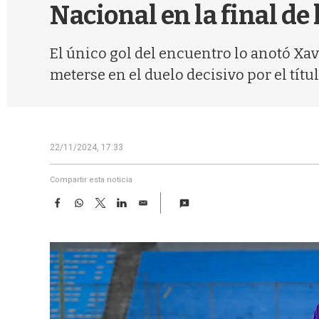
Nacional en la final de
El único gol del encuentro lo anotó Xav
meterse en el duelo decisivo por el títul
22/11/2024, 17:33
Compartir esta noticia
F
W
T
L
E
a
h
w
i
m
c
a
i
n
a
e
t
t
k
i
b
s
t
e
l
o
A
e
d
o
p
r
I
k
p
n