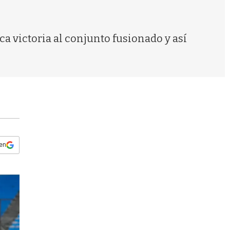
s
q
u
e
ca victoria al conjunto fusionado y así
d
a
 en