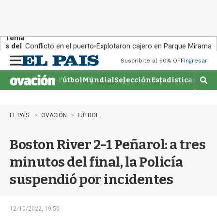
Tema
s del
Conflicto en el puerto
Explotaron cajero en Parque Miramar
día:
Suscribite al 50% OFF
Ingresar
M
e
Fútbol
Mundial
Selección
Estadisticas
Agen
n
M
u
o
s
t
EL PAÍS
OVACIÓN
FÚTBOL
r
a
Boston River 2-1 Peñarol: a tres
r
b
minutos del final, la Policía
�
s
suspendió por incidentes
q
u
e
d
12/10/2022, 19:50