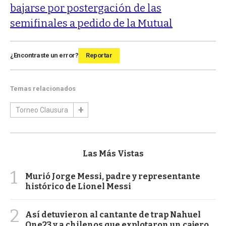
bajarse por postergación de las
semifinales a pedido de la Mutual
¿Encontraste un error?
Reportar
Temas relacionados
Torneo Clausura
Las Más Vistas
1
Murió Jorge Messi, padre y representante
histórico de Lionel Messi
2
Así detuvieron al cantante de trap Nahuel
One23 y a chilenos que explotaron un cajero