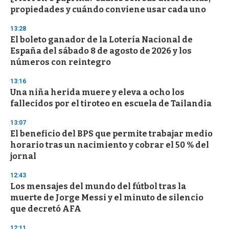
c
propiedades y cuándo conviene usar cada uno
o
n
d
13:28
s
El boleto ganador de la Lotería Nacional de
España del sábado 8 de agosto de 2026 y los
números con reintegro
13:16
Una niña herida muere y eleva a ocho los
fallecidos por el tiroteo en escuela de Tailandia
13:07
El beneficio del BPS que permite trabajar medio
horario tras un nacimiento y cobrar el 50 % del
jornal
12:43
Los mensajes del mundo del fútbol tras la
muerte de Jorge Messi y el minuto de silencio
que decretó AFA
12:11