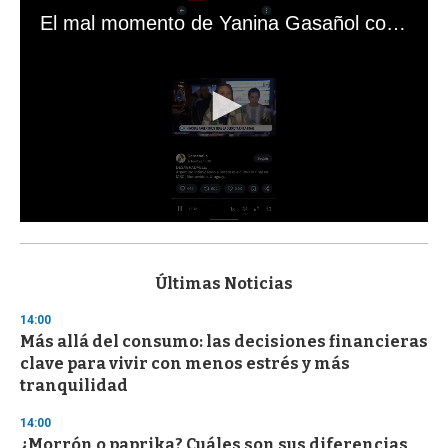
El mal momento de Yanina Gasañol con un hincha argentino en "Subrayado"
0
s
e
c
Últimas Noticias
o
n
14:00
d
Más allá del consumo: las decisiones financieras
s
o
clave para vivir con menos estrés y más
f
tranquilidad
3
3
s
14:00
e
¿Morrón o paprika? Cuáles son sus diferencias,