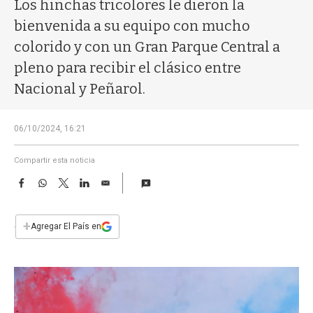
a
Los hinchas tricolores le dieron la
bienvenida a su equipo con mucho
colorido y con un Gran Parque Central a
pleno para recibir el clásico entre
Nacional y Peñarol.
06/10/2024, 16:21
Compartir esta noticia
F
W
T
L
E
a
h
w
i
m
c
a
i
n
a
e
t
t
k
i
+
Agregar El País en
b
s
t
e
l
o
A
e
d
o
p
r
I
k
p
n