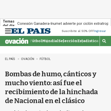
Temas
Conexión Ganadera
Inumet advierte por ciclón extratropi
del día:
Suscribite al 50% OFF
Ingresar
M
e
Fútbol
Mundial
Selección
Estadisticas
Agen
n
M
u
o
s
t
EL PAÍS
OVACIÓN
FÚTBOL
r
a
Bombas de humo, cánticos y
r
b
mucho viento: así fue el
�
s
recibimiento de la hinchada
q
u
de Nacional en el clásico
e
d