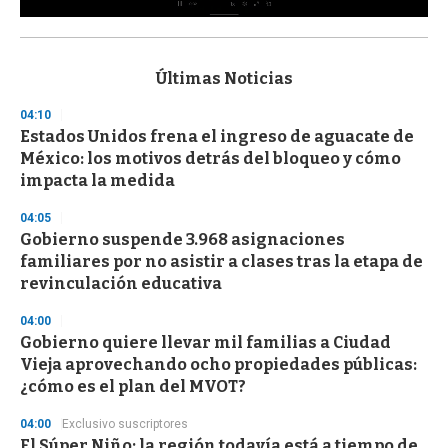
0
s
e
c
Últimas Noticias
o
n
04:10
d
Estados Unidos frena el ingreso de aguacate de
s
o
México: los motivos detrás del bloqueo y cómo
f
impacta la medida
3
3
s
04:05
e
Gobierno suspende 3.968 asignaciones
c
familiares por no asistir a clases tras la etapa de
o
n
revinculación educativa
d
s
04:00
Gobierno quiere llevar mil familias a Ciudad
Vieja aprovechando ocho propiedades públicas:
¿cómo es el plan del MVOT?
04:00
Exclusivo suscriptores
El Súper Niño: la región todavía está a tiempo de