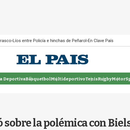
rrasco
Líos entre Policía e hinchas de Peñarol
En Clave País
 Deportiva
Básquetbol
Multideportivo
Tenis
Rugby
MotorSp
obre la polémica con Bielsa