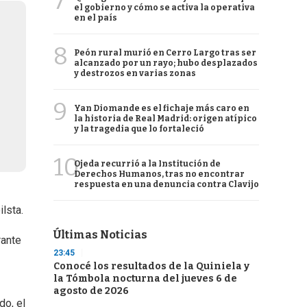
7
el gobierno y cómo se activa la operativa
en el país
8
Peón rural murió en Cerro Largo tras ser
alcanzado por un rayo; hubo desplazados
y destrozos en varias zonas
9
Yan Diomande es el fichaje más caro en
la historia de Real Madrid: origen atípico
y la tragedia que lo fortaleció
10
Ojeda recurrió a la Institución de
Derechos Humanos, tras no encontrar
respuesta en una denuncia contra Clavijo
lsta.
Últimas Noticias
rante
23:45
Conocé los resultados de la Quiniela y
la Tómbola nocturna del jueves 6 de
agosto de 2026
do, el