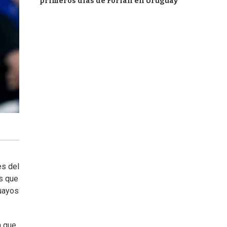
primeros días de Forlán en Uruguay
es del
os que
guayos
a que