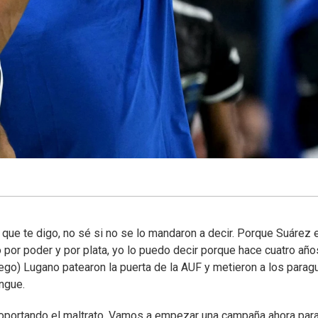
o que te digo, no sé si no se lo mandaron a decir. Porque Suárez 
 por poder y por plata, yo lo puedo decir porque hace cuatro añ
Diego) Lugano patearon la puerta de la AUF y metieron a los para
engue.
n soportando el maltrato. Vamos a empezar una campaña ahora par