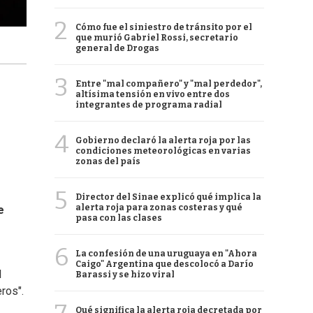
2
Cómo fue el siniestro de tránsito por el
que murió Gabriel Rossi, secretario
general de Drogas
3
Entre "mal compañero" y "mal perdedor",
altísima tensión en vivo entre dos
integrantes de programa radial
4
Gobierno declaró la alerta roja por las
condiciones meteorológicas en varias
zonas del país
5
Director del Sinae explicó qué implica la
alerta roja para zonas costeras y qué
e
pasa con las clases
6
La confesión de una uruguaya en "Ahora
Caigo" Argentina que descolocó a Darío
l
Barassi y se hizo viral
ros".
Qué significa la alerta roja decretada por