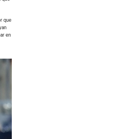
or que
yan
ar en