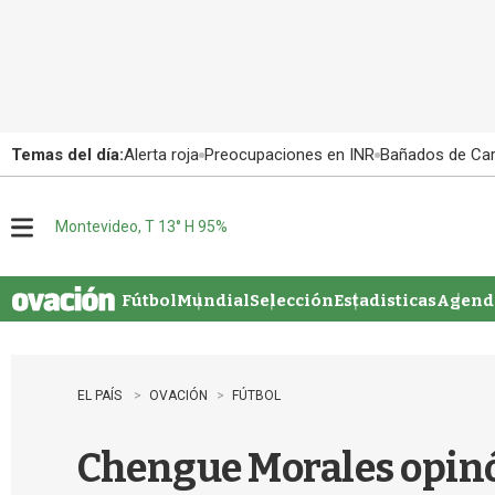
Temas del día:
Alerta roja
Preocupaciones en INR
Bañados de Ca
Montevideo, T 13° H 95%
M
e
n
u
Fútbol
Mundial
Selección
Estadisticas
Agenda
EL PAÍS
OVACIÓN
FÚTBOL
Chengue Morales opinó s