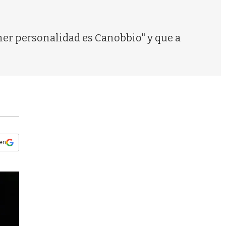
s
q
u
e
ener personalidad es Canobbio" y que a
d
a
 en