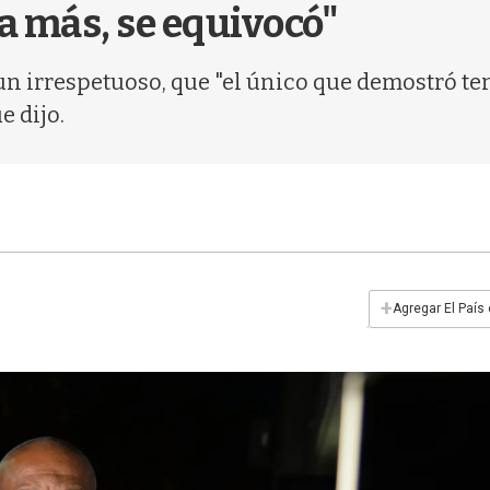
 más, se equivocó"
s un irrespetuoso, que "el único que demostró t
e dijo.
+
Agregar El País