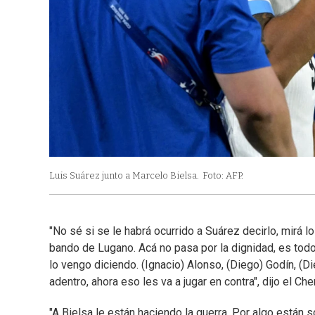
Luis Suárez junto a Marcelo Bielsa.
Foto: AFP.
"No sé si se le habrá ocurrido a Suárez decirlo, mirá l
bando de Lugano. Acá no pasa por la dignidad, es todo
lo vengo diciendo. (Ignacio) Alonso, (Diego) Godín, (
adentro, ahora eso les va a jugar en contra", dijo el Ch
"A Bielsa le están haciendo la guerra. Por algo está