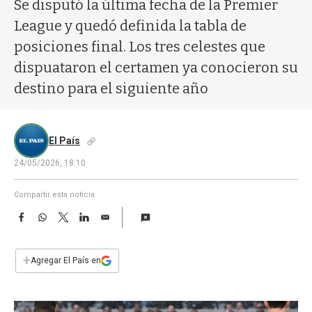
a
Se disputó la última fecha de la Premier
League y quedó definida la tabla de
posiciones final. Los tres celestes que
dispuataron el certamen ya conocieron su
destino para el siguiente año
El País
24/05/2026, 18:10
Compartir esta noticia
F
W
T
L
E
a
h
w
i
m
c
a
i
n
a
e
t
t
k
i
+
Agregar El País en
b
s
t
e
l
o
A
e
d
o
p
r
I
k
p
n