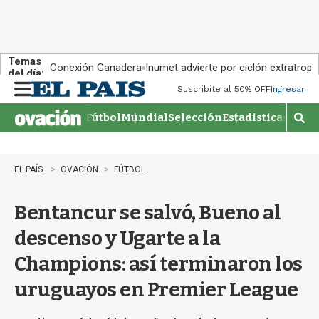
Temas
Conexión Ganadera
Inumet advierte por ciclón extratropi
del día:
Suscribite al 50% OFF
Ingresar
M
e
Fútbol
Mundial
Selección
Estadisticas
Agen
n
M
u
o
s
t
EL PAÍS
OVACIÓN
FÚTBOL
r
a
Bentancur se salvó, Bueno al
r
b
descenso y Ugarte a la
�
s
Champions: así terminaron los
q
u
uruguayos en Premier League
e
d