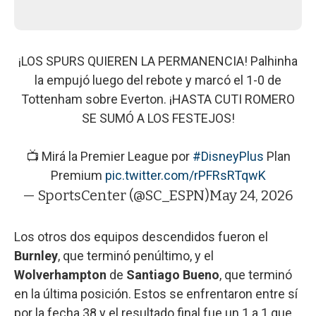
¡LOS SPURS QUIEREN LA PERMANENCIA! Palhinha
la empujó luego del rebote y marcó el 1-0 de
Tottenham sobre Everton. ¡HASTA CUTI ROMERO
SE SUMÓ A LOS FESTEJOS!
📺 Mirá la Premier League por
#DisneyPlus
Plan
Premium
pic.twitter.com/rPFRsRTqwK
— SportsCenter (@SC_ESPN)
May 24, 2026
Los otros dos equipos descendidos fueron el
Burnley
, que terminó penúltimo, y el
Wolverhampton
de
Santiago Bueno
, que terminó
en la última posición. Estos se enfrentaron entre sí
por la fecha 38 y el resultado final fue un 1 a 1 que