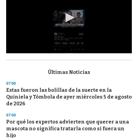
0
s
e
c
Últimas Noticias
o
n
07:00
d
Estas fueron las bolillas de la suerte en la
s
o
Quiniela y Tómbola de ayer miércoles 5 de agosto
f
de 2026
3
3
s
07:00
e
Por qué los expertos advierten que querer a una
c
mascota no significa tratarla como si fuera un
o
n
hijo