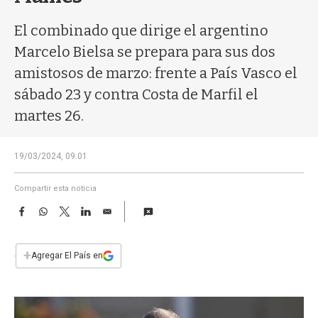
a
El combinado que dirige el argentino
Marcelo Bielsa se prepara para sus dos
amistosos de marzo: frente a País Vasco el
sábado 23 y contra Costa de Marfil el
martes 26.
19/03/2024, 09:01
Compartir esta noticia
F
W
T
L
E
a
h
w
i
m
c
a
i
n
a
e
t
t
k
i
+
Agregar El País en
b
s
t
e
l
o
A
e
d
o
p
r
I
k
p
n