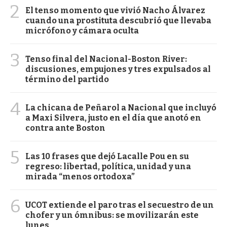
2
El tenso momento que vivió Nacho Álvarez
cuando una prostituta descubrió que llevaba
micrófono y cámara oculta
3
Tenso final del Nacional-Boston River:
discusiones, empujones y tres expulsados al
término del partido
4
La chicana de Peñarol a Nacional que incluyó
a Maxi Silvera, justo en el día que anotó en
contra ante Boston
5
Las 10 frases que dejó Lacalle Pou en su
regreso: libertad, política, unidad y una
mirada “menos ortodoxa”
6
UCOT extiende el paro tras el secuestro de un
chofer y un ómnibus: se movilizarán este
lunes