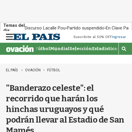
Temas del
Discurso Lacalle Pou
Partido suspendido
En Clave País
día:
Suscribite al 50% OFF
Ingresar
M
e
Fútbol
Mundial
Selección
Estadisticas
Agen
n
M
u
o
s
t
EL PAÍS
OVACIÓN
FÚTBOL
r
a
"Banderazo celeste": el
r
b
recorrido que harán los
�
s
hinchas uruguayos y qué
q
u
podrán llevar al Estadio de San
e
d
Mamés