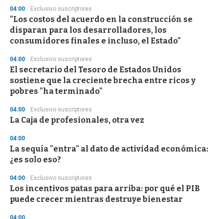
s
04:00
Exclusivo suscriptores
e
"Los costos del acuerdo en la construcción se
c
disparan para los desarrolladores, los
o
n
consumidores finales e incluso, el Estado"
d
s
04:00
Exclusivo suscriptores
El secretario del Tesoro de Estados Unidos
sostiene que la creciente brecha entre ricos y
pobres "ha terminado"
04:00
Exclusivo suscriptores
La Caja de profesionales, otra vez
04:00
La sequía "entra" al dato de actividad económica:
¿es solo eso?
04:00
Exclusivo suscriptores
Los incentivos patas para arriba: por qué el PIB
puede crecer mientras destruye bienestar
04:00