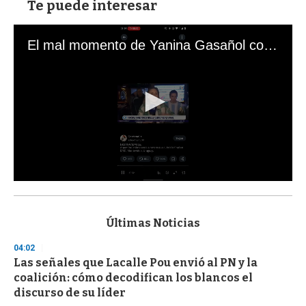
Te puede interesar
El mal momento de Yanina Gasañol con un hincha argentino en "Subrayado"
0
s
e
c
Últimas Noticias
o
n
04:02
d
Las señales que Lacalle Pou envió al PN y la
s
o
coalición: cómo decodifican los blancos el
f
discurso de su líder
3
3