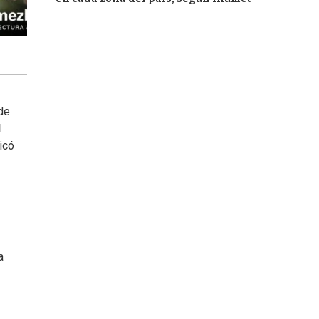
 de
l
icó
a