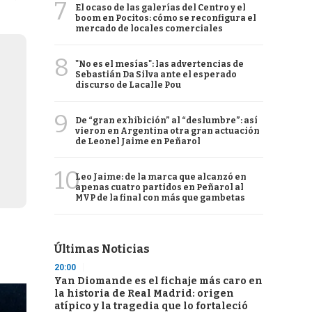
7
El ocaso de las galerías del Centro y el
boom en Pocitos: cómo se reconfigura el
mercado de locales comerciales
8
"No es el mesías": las advertencias de
Sebastián Da Silva ante el esperado
discurso de Lacalle Pou
9
De “gran exhibición” al “deslumbre”: así
vieron en Argentina otra gran actuación
de Leonel Jaime en Peñarol
10
Leo Jaime: de la marca que alcanzó en
apenas cuatro partidos en Peñarol al
MVP de la final con más que gambetas
Últimas Noticias
20:00
Yan Diomande es el fichaje más caro en
la historia de Real Madrid: origen
atípico y la tragedia que lo fortaleció