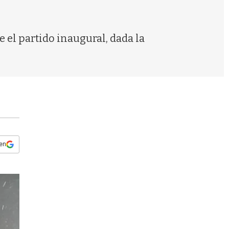
s
q
u
e
e el partido inaugural, dada la
d
a
 en