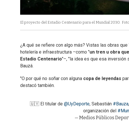
El proyecto del Estadio Centenario para el Mundial 2030.
Fot
¿A qué se refiere con algo más? Vistas las obras que "
hotelería e infraestructura –como "
un tren u obra que
Estadio Centenario
"–, "la idea es que esa inversión
Bauzá.
"O por qué no soñar con alguna
copa de leyendas
par
destacó también.
🇺🇾 El titular de
@UyDeporte
, Sebastián
#Bauza
organización del
#Mun
— Medios Públicos Depo