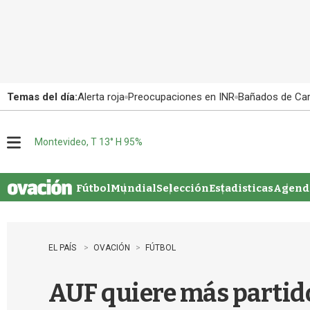
Temas del día:
Alerta roja
Preocupaciones en INR
Bañados de Ca
Montevideo, T 13° H 95%
M
e
n
u
Fútbol
Mundial
Selección
Estadisticas
Agenda
EL PAÍS
OVACIÓN
FÚTBOL
AUF quiere más partido