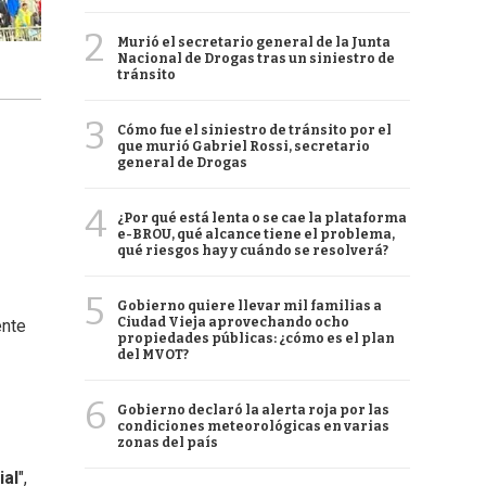
2
Murió el secretario general de la Junta
Nacional de Drogas tras un siniestro de
tránsito
3
Cómo fue el siniestro de tránsito por el
que murió Gabriel Rossi, secretario
general de Drogas
4
¿Por qué está lenta o se cae la plataforma
e-BROU, qué alcance tiene el problema,
qué riesgos hay y cuándo se resolverá?
5
Gobierno quiere llevar mil familias a
Ciudad Vieja aprovechando ocho
ente
propiedades públicas: ¿cómo es el plan
del MVOT?
6
Gobierno declaró la alerta roja por las
condiciones meteorológicas en varias
zonas del país
ial
",