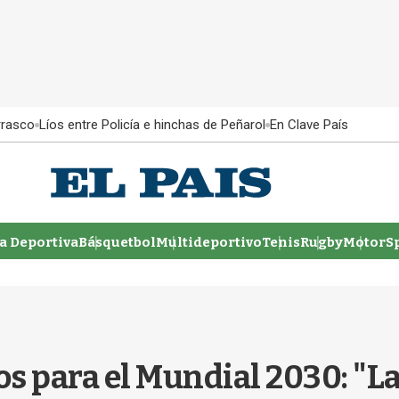
rrasco
Líos entre Policía e hinchas de Peñarol
En Clave País
 Deportiva
Básquetbol
Multideportivo
Tenis
Rugby
MotorSp
s para el Mundial 2030: "La