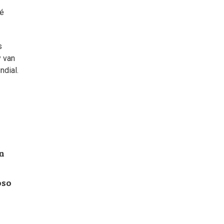
ué
s
y van
ndial.
en
oso