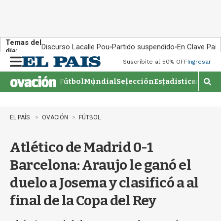
Temas del
Discurso Lacalle Pou
Partido suspendido
En Clave País
día:
Suscribite al 50% OFF
Ingresar
M
e
Fútbol
Mundial
Selección
Estadisticas
Agen
n
M
u
o
s
t
EL PAÍS
OVACIÓN
FÚTBOL
r
a
Atlético de Madrid 0-1
r
b
Barcelona: Araujo le ganó el
�
s
duelo a Josema y clasificó a al
q
u
final de la Copa del Rey
e
d