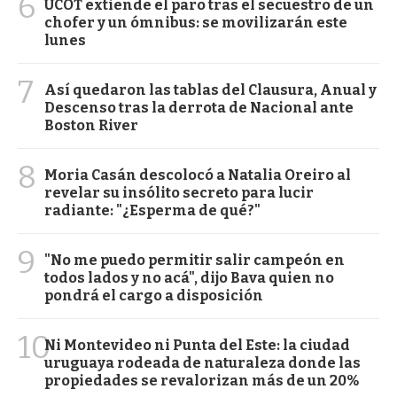
6
UCOT extiende el paro tras el secuestro de un
chofer y un ómnibus: se movilizarán este
lunes
7
Así quedaron las tablas del Clausura, Anual y
Descenso tras la derrota de Nacional ante
Boston River
8
Moria Casán descolocó a Natalia Oreiro al
revelar su insólito secreto para lucir
radiante: "¿Esperma de qué?"
9
"No me puedo permitir salir campeón en
todos lados y no acá", dijo Bava quien no
pondrá el cargo a disposición
10
Ni Montevideo ni Punta del Este: la ciudad
uruguaya rodeada de naturaleza donde las
propiedades se revalorizan más de un 20%