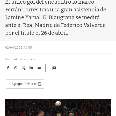
a
El único gol del encuentro lo marcó
Ferrán Torres tras una gran asistencia de
Lamine Yamal. El Blaugrana se medirá
ante el Real Madrid de Federico Valverde
por el título el 26 de abril.
02/04/2025, 16:05
Compartir esta noticia
F
W
T
L
E
a
h
w
i
m
c
a
i
n
a
e
t
t
k
i
+
Agregar El País en
b
s
t
e
l
o
A
e
d
o
p
r
I
k
p
n