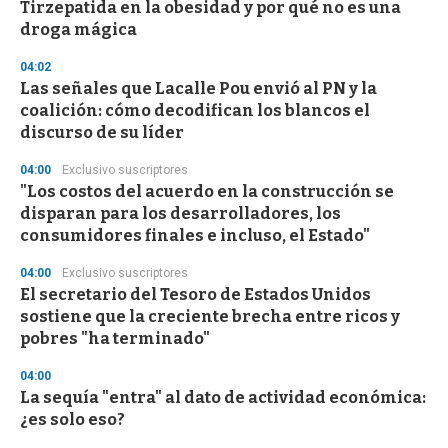
o
Tirzepatida en la obesidad y por qué no es una
f
droga mágica
3
3
s
04:02
e
Las señales que Lacalle Pou envió al PN y la
c
coalición: cómo decodifican los blancos el
o
n
discurso de su líder
d
s
04:00
Exclusivo suscriptores
"Los costos del acuerdo en la construcción se
disparan para los desarrolladores, los
consumidores finales e incluso, el Estado"
04:00
Exclusivo suscriptores
El secretario del Tesoro de Estados Unidos
sostiene que la creciente brecha entre ricos y
pobres "ha terminado"
04:00
La sequía "entra" al dato de actividad económica:
¿es solo eso?