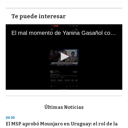
Te puede interesar
El mal momento de Yanina Gasañol con un hincha argentino en "Subrayado"
0
s
e
c
Últimas Noticias
o
n
04:30
d
El MSP aprobó Mounjaro en Uruguay: el rol de la
s