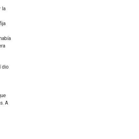
 la
ija
 había
era
í dio
que
s. A