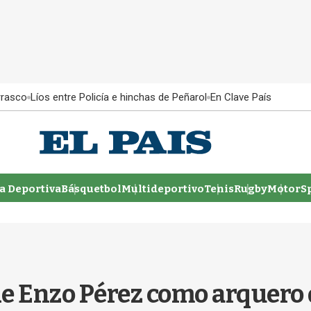
rrasco
Líos entre Policía e hinchas de Peñarol
En Clave País
 Deportiva
Básquetbol
Multideportivo
Tenis
Rugby
MotorSp
de Enzo Pérez como arquero 