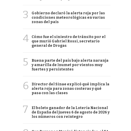
3
Gobierno declaró la alerta roja por las
condiciones meteorológicas en varias
zonas del país
4
Cómo fue el siniestro de tránsito por el
que murió Gabriel Rossi, secretario
general de Drogas
5
Buena parte del país bajo alerta naranja
y amarilla de Inumet por vientos muy
fuertes y persistentes
6
Director del Sinae explicó qué implica la
alerta roja para zonas costeras y qué
pasa con las clases
7
El boleto ganador de la Lotería Nacional
de España del jueves 6 de agosto de 2026 y
los números con reintegro