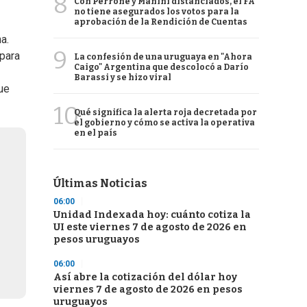
8
Con Perrone y Manini distanciados, el FA
no tiene asegurados los votos para la
aprobación de la Rendición de Cuentas
a.
9
para
La confesión de una uruguaya en "Ahora
Caigo" Argentina que descolocó a Darío
Barassi y se hizo viral
que
10
Qué significa la alerta roja decretada por
el gobierno y cómo se activa la operativa
en el país
Últimas Noticias
06:00
Unidad Indexada hoy: cuánto cotiza la
UI este viernes 7 de agosto de 2026 en
pesos uruguayos
06:00
Así abre la cotización del dólar hoy
viernes 7 de agosto de 2026 en pesos
uruguayos