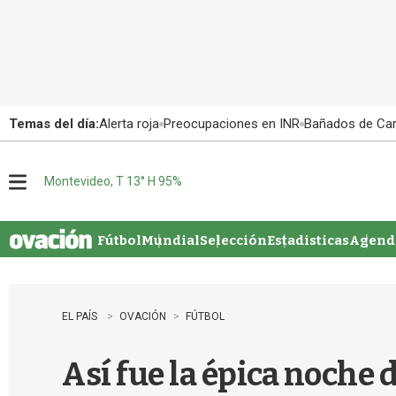
Temas del día:
Alerta roja
Preocupaciones en INR
Bañados de Ca
Montevideo, T 13° H 95%
M
e
n
u
Fútbol
Mundial
Selección
Estadisticas
Agenda
EL PAÍS
OVACIÓN
FÚTBOL
Así fue la épica noche 