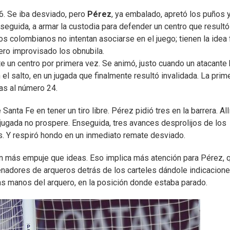
26. Se iba desviado, pero
Pérez
, ya embalado, apretó los puños y
nseguida, a armar la custodia para defender un centro que resultó
os colombianos no intentan asociarse en el juego; tienen la idea f
ero improvisado los obnubila.
te un centro por primera vez. Se animó, justo cuando un atacante
el salto, en un jugada que finalmente resultó invalidada. La prim
as al número 24.
nta Fe en tener un tiro libre. Pérez pidió tres en la barrera. All
 jugada no prospere. Enseguida, tres avances desprolijos de los
as. Y respiró hondo en un inmediato remate desviado.
on más empuje que ideas. Eso implica más atención para Pérez, 
enadores de arqueros detrás de los carteles dándole indicacione
las manos del arquero, en la posición donde estaba parado.