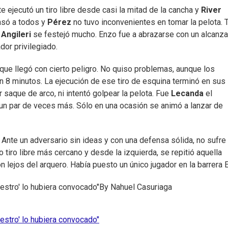
 ejecutó un tiro libre desde casi la mitad de la cancha y
River
pasó a todos y
Pérez
no tuvo inconvenientes en tomar la pelota. 
 Angileri
se festejó mucho. Enzo fue a abrazarse con un alcanza
dor privilegiado.
 que llegó con cierto peligro. No quiso problemas, aunque los
an 8 minutos. La ejecución de ese tiro de esquina terminó en sus
saque de arco, ni intentó golpear la pelota. Fue
Lecanda
el
ó un par de veces más. Sólo en una ocasión se animó a lanzar de
. Ante un adversario sin ideas y con una defensa sólida, no sufre
 tiro libre más cercano y desde la izquierda, se repitió aquella
n lejos del arquero. Había puesto un único jugador en la barrera 
estro' lo hubiera convocado"
By
Nahuel Casuriaga
estro' lo hubiera convocado"