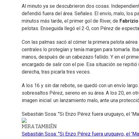
Al minuto ya se descubrieron dos cosas. Independiente
defendió fuera del área. Señales. El envío, malo, los 
minutos más tarde, el primer gol de River, de
Fabrizio
pelotas. Enseguida llegó el 2-0, con Pérez de especta
Con las palmas sacó al córner la primera pelota aérea
centrales lo protegían y tenía margen para tomarla. Ib
manos, después de un cabezazo fallido. Y en el primer 
encargado de salir con el pie. Esa situación se repiti
derecha, tras picarla tres veces.
A los 16 y sin dar rebote, se quedó con un envío largo
sobresaltos Pérez, sereno en su área. A los 20, en otro
imagen inicial: un lanzamiento malo, ante una protecció
Sebastián Sosa: "Si Enzo Pérez fuera uruguayo, el 'Ma
MIRA TAMBIÉN
Sebastián Sosa: "Si Enzo Pérez fuera uruguayo, el 'Ma