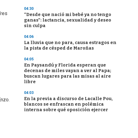
04:30
Tres
“Desde que nació mi bebé ya no tengo
ganas”: lactancia, sexualidad y deseo
sin culpa
04:06
La lluvia que no para, causa estragos en
la pista de césped de Maroñas
04:05
En Paysandú y Florida esperan que
decenas de miles vayan a ver al Papa;
buscan lugares para las misas al aire
libre
04:03
En la previa a discurso de Lacalle Pou,
Enzo.
blancos se enfrascan en polémica
interna sobre qué oposición ejercer