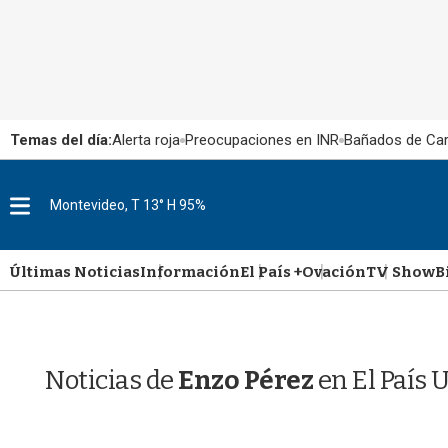
Temas del día:
Alerta roja
Preocupaciones en INR
Bañados de Ca
M
Montevideo, T 13° H 95%
e
n
u
Últimas Noticias
Información
El País +
Ovación
TV Show
B
Noticias de
Enzo Pérez
en El País 