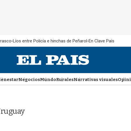
rrasco
Líos entre Policía e hinchas de Peñarol
En Clave País
ienestar
Negocios
Mundo
Rurales
Narrativas visuales
Opin
Uruguay