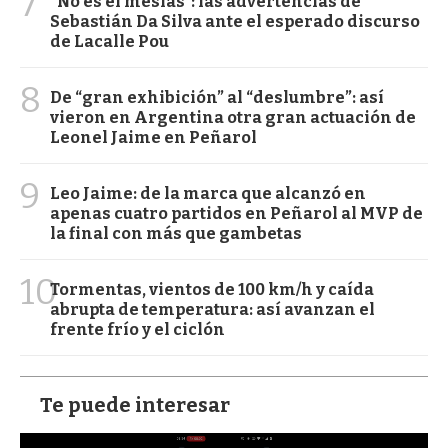
7
"No es el mesías": las advertencias de
Sebastián Da Silva ante el esperado discurso
de Lacalle Pou
8
De “gran exhibición” al “deslumbre”: así
vieron en Argentina otra gran actuación de
Leonel Jaime en Peñarol
9
Leo Jaime: de la marca que alcanzó en
apenas cuatro partidos en Peñarol al MVP de
la final con más que gambetas
10
Tormentas, vientos de 100 km/h y caída
abrupta de temperatura: así avanzan el
frente frío y el ciclón
Te puede interesar