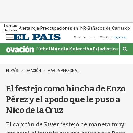
Temas
Alerta roja
Preocupaciones en INR
Bañados de Carrasco
del día:
Suscribite al 50% OFF
Ingresar
M
e
Fútbol
Mundial
Selección
Estadisticas
Agen
n
M
u
o
s
t
EL PAÍS
OVACIÓN
MARCA PERSONAL
r
a
El festejo como hincha de Enzo
r
b
Pérez y el apodo que le puso a
�
s
Nico de la Cruz
q
u
e
El capitán de River festejó de manera muy
d