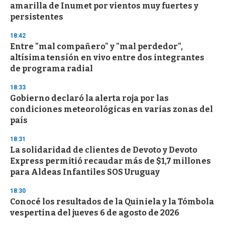
amarilla de Inumet por vientos muy fuertes y
o
n
persistentes
d
s
18:42
Entre "mal compañero" y "mal perdedor",
altísima tensión en vivo entre dos integrantes
de programa radial
18:33
Gobierno declaró la alerta roja por las
condiciones meteorológicas en varias zonas del
país
18:31
La solidaridad de clientes de Devoto y Devoto
Express permitió recaudar más de $1,7 millones
para Aldeas Infantiles SOS Uruguay
18:30
Conocé los resultados de la Quiniela y la Tómbola
vespertina del jueves 6 de agosto de 2026