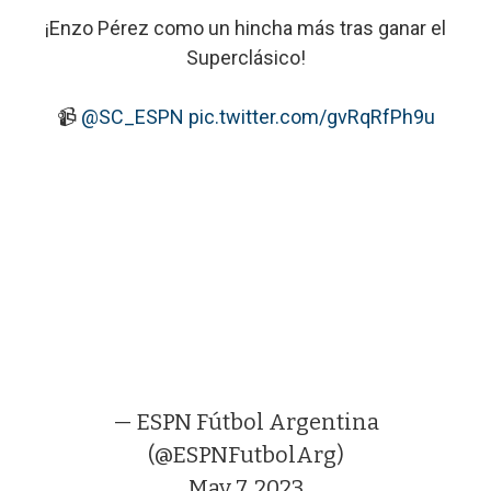
¡Enzo Pérez como un hincha más tras ganar el
Superclásico!
📹
@SC_ESPN
pic.twitter.com/gvRqRfPh9u
— ESPN Fútbol Argentina
(@ESPNFutbolArg)
May 7, 2023