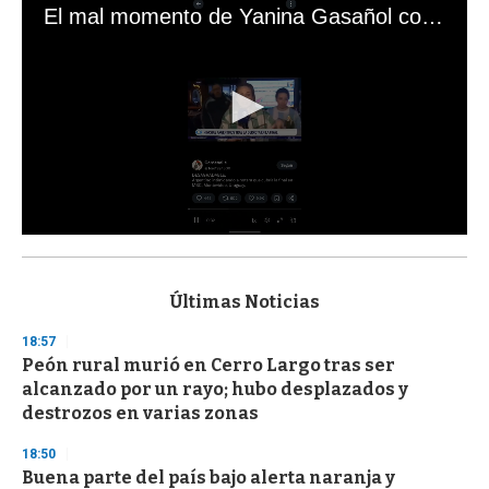
El mal momento de Yanina Gasañol con un hincha argentino en "Subrayado"
0
s
e
c
Últimas Noticias
o
n
18:57
d
Peón rural murió en Cerro Largo tras ser
s
o
alcanzado por un rayo; hubo desplazados y
f
destrozos en varias zonas
3
3
s
18:50
e
Buena parte del país bajo alerta naranja y
c