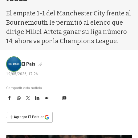
a
El empate 1-1 del Manchester City frente al
Bournemouth le permitió al elenco que
dirige Mikel Arteta ganar su liga número
14; ahora va por la Champions League.
El País
19/05/2026, 17:26
Compartir esta noticia
F
W
T
L
E
a
h
w
i
m
c
a
i
n
a
e
t
t
k
i
+
Agregar El País en
b
s
t
e
l
o
A
e
d
o
p
r
I