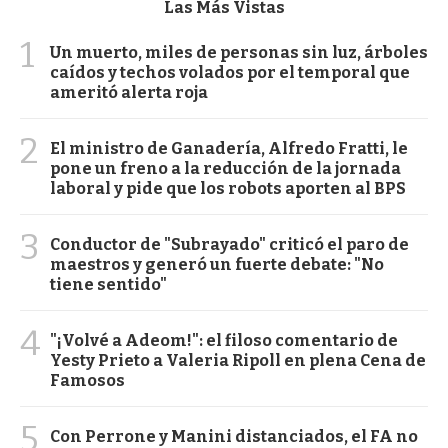
Las Más Vistas
1
Un muerto, miles de personas sin luz, árboles
caídos y techos volados por el temporal que
ameritó alerta roja
2
El ministro de Ganadería, Alfredo Fratti, le
pone un freno a la reducción de la jornada
laboral y pide que los robots aporten al BPS
3
Conductor de "Subrayado" criticó el paro de
maestros y generó un fuerte debate: "No
tiene sentido"
4
"¡Volvé a Adeom!": el filoso comentario de
Yesty Prieto a Valeria Ripoll en plena Cena de
Famosos
5
Con Perrone y Manini distanciados, el FA no