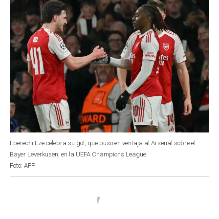
k
p
n
Eberechi Eze celebra su gol, que puso en ventaja al Arsenal sobre el
Bayer Leverkusen, en la UEFA Champions League
Foto: AFP.