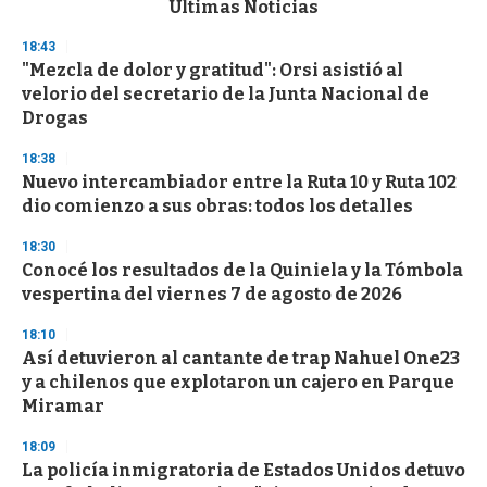
Últimas Noticias
o
n
18:43
d
"Mezcla de dolor y gratitud": Orsi asistió al
s
o
velorio del secretario de la Junta Nacional de
f
Drogas
3
3
s
18:38
e
Nuevo intercambiador entre la Ruta 10 y Ruta 102
c
dio comienzo a sus obras: todos los detalles
o
n
d
18:30
s
Conocé los resultados de la Quiniela y la Tómbola
vespertina del viernes 7 de agosto de 2026
18:10
Así detuvieron al cantante de trap Nahuel One23
y a chilenos que explotaron un cajero en Parque
Miramar
18:09
La policía inmigratoria de Estados Unidos detuvo