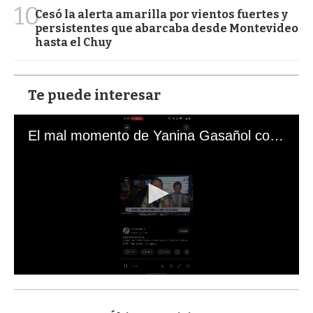
10
Cesó la alerta amarilla por vientos fuertes y
persistentes que abarcaba desde Montevideo
hasta el Chuy
Te puede interesar
El mal momento de Yanina Gasañol con un hincha argentino en "Subrayado"
0
s
e
c