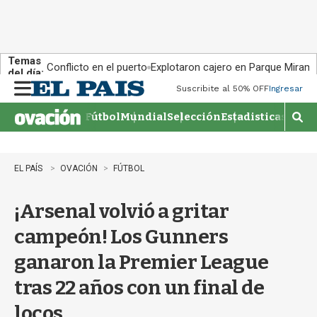
Temas
Conflicto en el puerto
Explotaron cajero en Parque Miram
del día:
Suscribite al 50% OFF
Ingresar
M
e
Fútbol
Mundial
Selección
Estadisticas
Agen
n
M
u
o
s
t
EL PAÍS
OVACIÓN
FÚTBOL
r
a
¡Arsenal volvió a gritar
r
b
campeón! Los Gunners
�
s
ganaron la Premier League
q
u
tras 22 años con un final de
e
d
locos